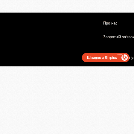
Про нас
Зворотній зв'язо
Користувацька у
Швидко з Бітрікс