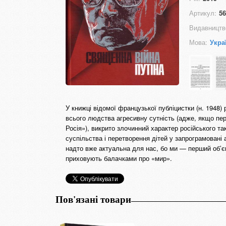
Артикул:
56
Видавництв
Мова:
Укра
У книжці відомої французької публіцистки (н. 1948)
всього людства агресивну сутність (адже, якщо пер
Росія»), викрито злочинний характер російського так
суспільства і перетворення дітей у запрограмован
надто вже актуальна для нас, бо ми — перший об’єкт
приховують балачками про «мир».
Пов'язані товари