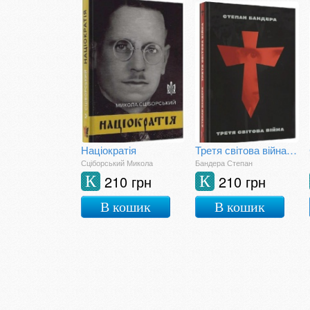
Націократія
Третя світова війна і визвольна боротьба
Сціборський Микола
Бандера Степан
210 грн
210 грн
К
К
В кошик
В кошик