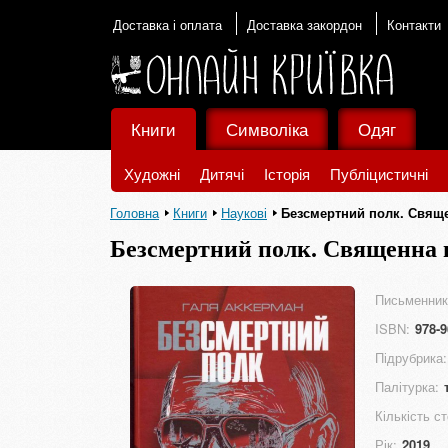
Доставка і оплата
Доставка закордон
Контакти
Книги
Символіка
Одяг
Художні
Дитячі
Історія
Публіцистичні
Головна
Книги
Наукові
Безсмертний полк. Свяще
Безсмертний полк. Священна 
Письменник
ISBN:
978-9
Підрубрика:
Палітурка:
Кількість ст
Рік:
2019