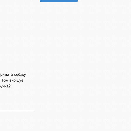
тримати собаку
. Тож вирішує
рунка?