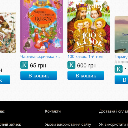
Чарівна скринька казок
100 казок. 1-й том
Гармид
Дністров
65 грн
600 грн
К
К
н
1
К
В кошик
В кошик
к
В
нас
Контакти
Доставка і опла
тній зв'язок
Умови використання сайту
Як використати 