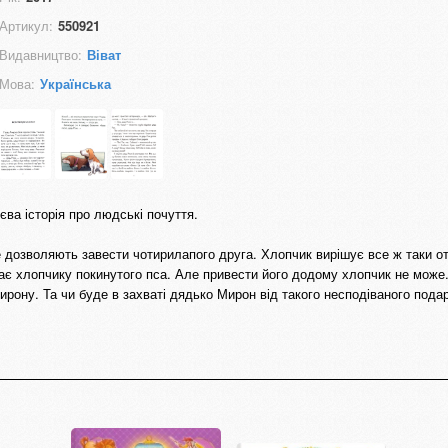
Артикул:
550921
Видавництво:
Віват
Мова:
Українська
ва історія про людські почуття.
е дозволяють завести чотирилапого друга. Хлопчик вирішує все ж таки о
лає хлопчику покинутого пса. Але привести його додому хлопчик не може
рону. Та чи буде в захваті дядько Мирон від такого несподіваного пода