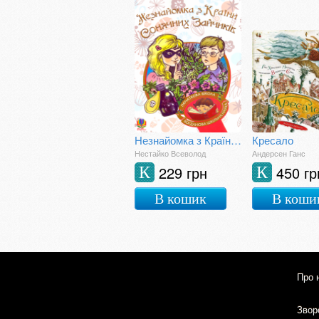
Незнайомка з Країни Сонячних Зайчиків
Кресало
Нестайко Всеволод
Андерсен Ганс
229 грн
450 гр
К
К
В кошик
В коши
Про 
Зворо