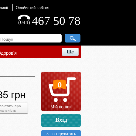
зиції
Особистий кабінет
467 50 78
(044)
Ще
Здоров'я
0
85 грн
Мій кошик
овістити про
наявність
Вхід
Зареєструватись