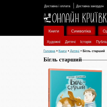
Доставка і оплата
Доставка закордон
Книги
Символіка
О
Художні
Дитячі
Історія
Публіц
Головна
Книги
Дитячі
Бігль старший
Бігль старший