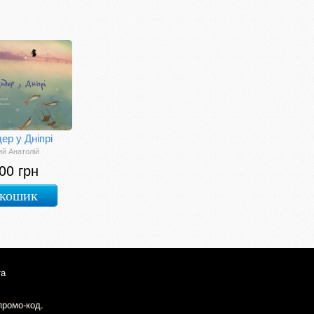
ер у Дніпрі
ий Анатолій
00 грн
 кошик
та
промо-код.