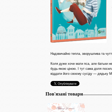
Надзвичайно тепла, зворушлива та чуттє
Коля дуже хоче мати пса, але батьки н
будь-якою ціною. І тут сама доля поси
віддати його своєму сусіду — дядьку Ми
Пов'язані товари