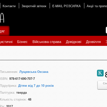
Контакти
Зворотній зв'язок
E-MAIL РОЗСИЛКА
Акції та пропо
дяг
истичні
Бізнес
Військова справа
Довідкові
Дозвілля
Письменник:
Лущевська Оксана
К
ISBN:
978-617-690-707-7
Сп
Підрубрика:
Дітям від 7 до 10 років
Палітурка:
тверда
Кількість сторінок:
48
Рік:
2017