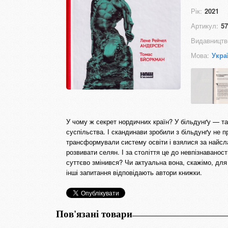
Рік:
2021
Артикул:
57
Видавництв
Мова:
Укра
У чому ж секрет нордичних країн? У більдунґу — та
суспільства. І скандинави зробили з більдунґу не 
трансформували систему освіти і взялися за найсл
розвивати селян. І за століття це до невпізнаванос
суттєво змінився? Чи актуальна вона, скажімо, для
інші запитання відповідають автори книжки.
Пов'язані товари