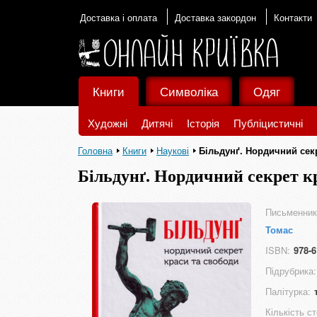
Доставка і оплата
Доставка закордон
Контакти
Книги
Символіка
Одяг
Художні
Дитячі
Історія
Публіцистичні
Головна
Книги
Наукові
Більдунґ. Нордичний сек
Більдунґ. Нордичний секрет кр
Письменник
Томас
ISBN:
978-6
Підрубрика:
Палітурка:
Кількість ст