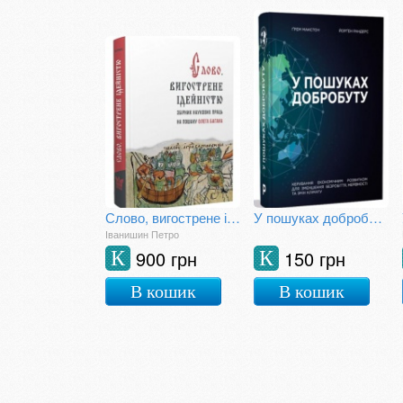
Слово, вигострене ідейністю. Збірник наукових праць на пошану Олега Багана
У пошуках добробуту
Іванишин Петро
900 грн
150 грн
К
К
В кошик
В кошик