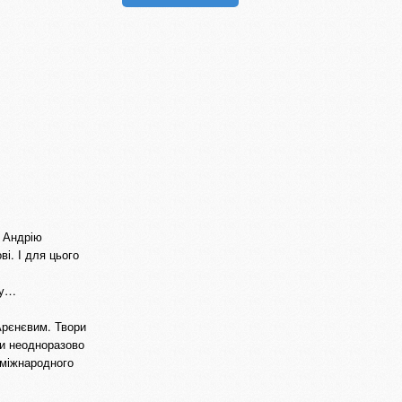
т Андрію
і. І для цього
лу…
Арєнєвим. Твори
ли неодноразово
 міжнародного