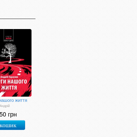
нашого життя
Андрій
50 грн
 кошик