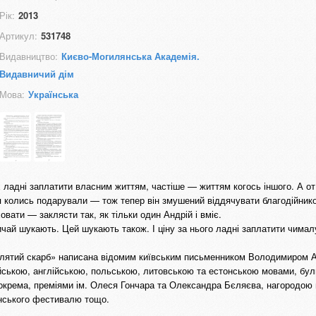
Рік:
2013
Артикул:
531748
Видавництво:
Києво-Могилянська Академія.
Видавничий дім
Мова:
Українська
х ладні заплатити власним життям, частіше — життям когось іншого. А о
я колись подарували — тож тепер він змушений віддячувати благодійников
вати — заклясти так, як тільки один Андрій і вміє.
чай шукають. Цей шукають також. І ціну за нього ладні заплатити чима
аклятий скарб» написана відомим київським письменником Володимиром 
йською, англійською, польською, литовською та естонською мовами, бу
зокрема, преміями ім. Олеся Гончара та Олександра Бєляєва, нагородою
нського фестивалю тощо.