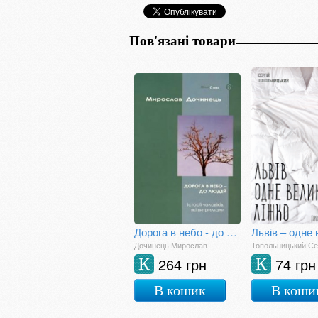
Пов'язані товари
Дорога в небо - до людей
Дочинець Мирослав
Топольницький Се
264 грн
74 грн
К
К
В кошик
В коши