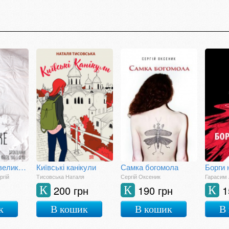
Львів – одне велике ліжко
Київські канікули
Самка богомола
Борги 
ргій
Тисовська Наталя
Сергій Оксеник
Гарасим 
200 грн
190 грн
1
К
К
К
к
В кошик
В кошик
В