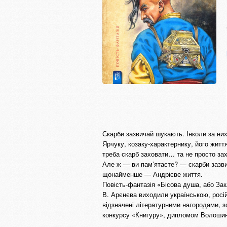
Скарби зазвичай шукають. Інколи за ни
Ярчуку, козаку-характернику, його житт
треба скарб заховати… та не просто захо
Але ж — ви пам’ятаєте? — скарби зазви
щонайменше — Андрієве життя.
Повість-фантазія «Бісова душа, або З
В. Арєнєва виходили українською, росі
відзначені літературними нагородами, 
конкурсу «Книгуру», дипломом Волоши