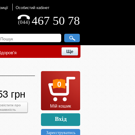
зиції
Особистий кабінет
467 50 78
(044)
Ще
Здоров'я
0
53 грн
Мій кошик
овістити про
наявність
Вхід
Зареєструватись