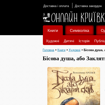
Доставка і оплата
Доставка закордон
Книги
Символіка
О
Художні
Дитячі
Історія
Публіц
Головна
Книги
Художні
Бісова душа, 
Бісова душа, або Закля