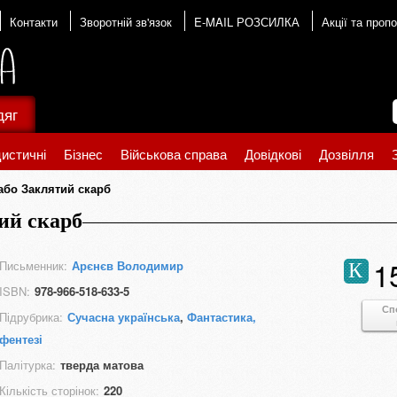
Контакти
Зворотній зв'язок
E-MAIL РОЗСИЛКА
Акції та пропо
дяг
истичні
Бізнес
Військова справа
Довідкові
Дозвілля
або Заклятий скарб
тий скарб
1
Письменник:
Арєнєв Володимир
К
ISBN:
978-966-518-633-5
Сп
Підрубрика:
Сучасна українська
,
Фантастика,
фентезі
Палітурка:
тверда матова
Кількість сторінок:
220