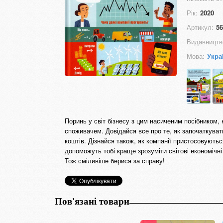
Рік:
2020
Артикул:
56
Видавництв
Мова:
Укра
Поринь у світ бізнесу з цим насиченим посібником,
споживачем. Довідайся все про те, як започаткувати
коштів. Дізнайся також, як компанії пристосовуютьс
допоможуть тобі краще зрозуміти світові економічн
Тож сміливіше берися за справу!
Пов'язані товари