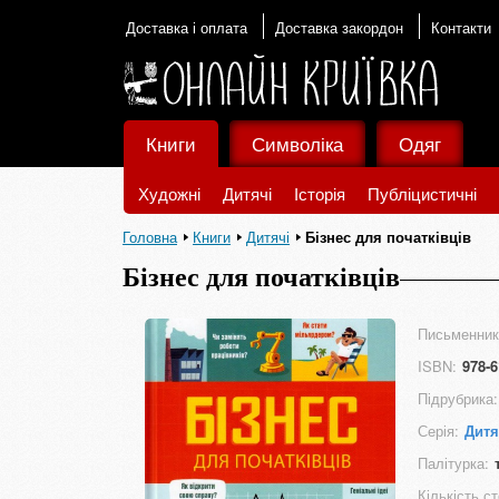
Доставка і оплата
Доставка закордон
Контакти
Книги
Символіка
Одяг
Художні
Дитячі
Історія
Публіцистичні
Головна
Книги
Дитячі
Бізнес для початківців
Бізнес для початківців
Письменник
ISBN:
978-6
Підрубрика:
Серія:
Дитя
Палітурка:
Кількість ст