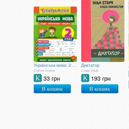
Українська мова. 2 клас. Зошит практичних занять
Диктатор
Собчук Олена
Старк Ульф
33 грн
193 грн
К
К
В кошик
В кошик