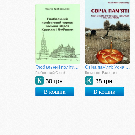
Глобальний політичний терор: таємна зброя Кремля і Луб'янки
Свіча пам'яті: Усна історія про геноцид українців у 1932-1933 роках
Грабовський Сергій
Борисенко Валентина
30 грн
38 грн
К
К
В кошик
В кошик