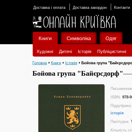
Доставка і оплата
Доставка закордон
Контакти
Книги
Символіка
Одяг
Художні
Дитячі
Історія
Публіцистичні
Головна
Книги
Історія
Бойова група "Байєрсдор
Бойова група "Байєрсдорф"
Письменник
ISBN:
978-9
Підрубрика:
історія
Палітурка:
Кількість ст