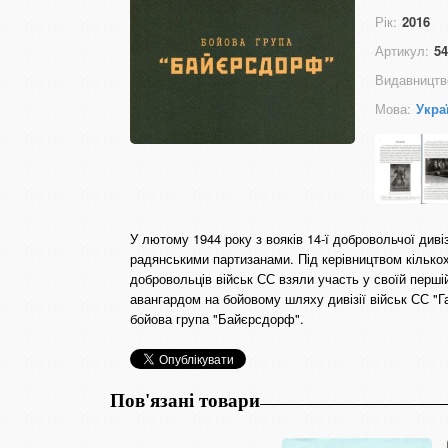
Рік:
2016
Артикул:
54
Видавництв
Мова:
Укра
У лютому 1944 року з вояків 14-ї добровольчої див
радянськими партизанами. Під керівництвом кількох
добровольців військ СС взяли участь у своїй перші
авангардом на бойовому шляху дивізії військ СС "Га
бойова група "Байєрсдорф".
Пов'язані товари