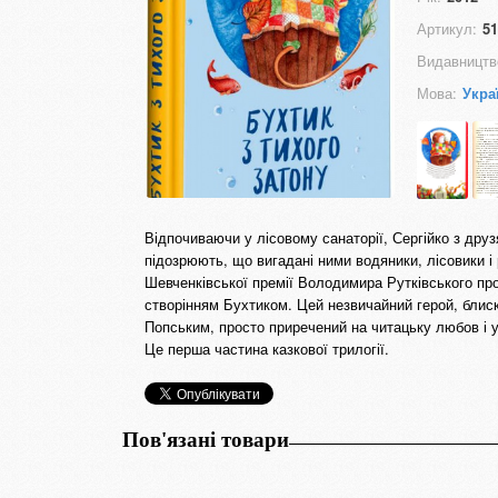
Артикул:
51
Видавництв
Мова:
Укра
Відпочиваючи у лісовому санаторії, Сергійко з друз
підозрюють, що вигадані ними водяники, лісовики і
Шевченківської премії Володимира Рутківського пр
створінням Бухтиком. Цей незвичайний герой, бли
Попським, просто приречений на читацьку любов і у
Це перша частина казкової трилогії.
Пов'язані товари