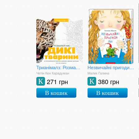
Трианімалз: Розмалюй нас. Дикі тварини
Незвичайні пригоди Алі
Четін Кен Карадуман
Малик Галина
271 грн
380 грн
К
К
В кошик
В кошик