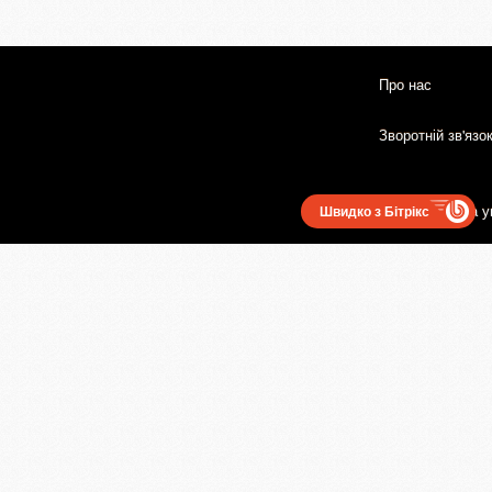
Про нас
Зворотній зв'язо
Користувацька у
Швидко з Бітрікс