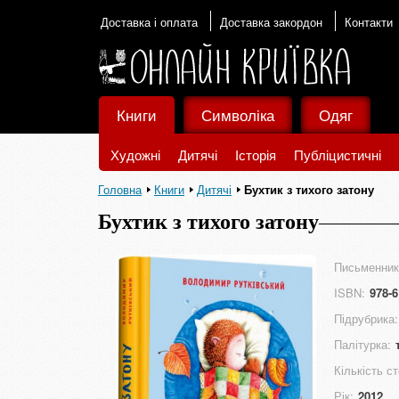
Доставка і оплата
Доставка закордон
Контакти
Книги
Символіка
Одяг
Художні
Дитячі
Історія
Публіцистичні
Головна
Книги
Дитячі
Бухтик з тихого затону
Бухтик з тихого затону
Письменник
ISBN:
978-6
Підрубрика:
Палітурка:
Кількість ст
Рік:
2012