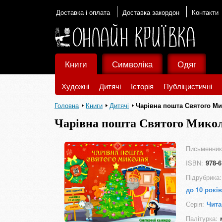
Доставка і оплата
Доставка закордон
Контакти
Книги
Символіка
Одяг
Художні
Дитячі
Історія
Публіцистичні
Головна
Книги
Дитячі
Чарівна пошта Святого Ми
Чарівна пошта Святого Микол
Письменник
ISBN:
978-6
Підрубрика:
до 10 років
Серія:
Чита
Палітурка: