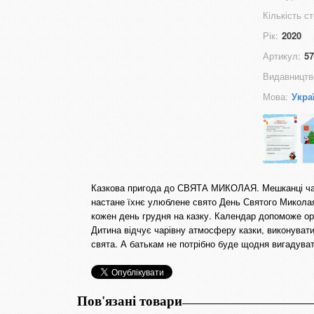
Кількість ст
Рік:
2020
Артикул:
57
Видавництв
Мова:
Укра
Казкова пригода до СВЯТА МИКОЛАЯ. Мешканці чар
настане їхнє улюблене свято День Святого Миколая.
кожен день грудня на казку. Календар допоможе ор
Дитина відчує чарівну атмосферу казки, виконувати
свята. А батькам не потрібно буде щодня вигадува
Пов'язані товари