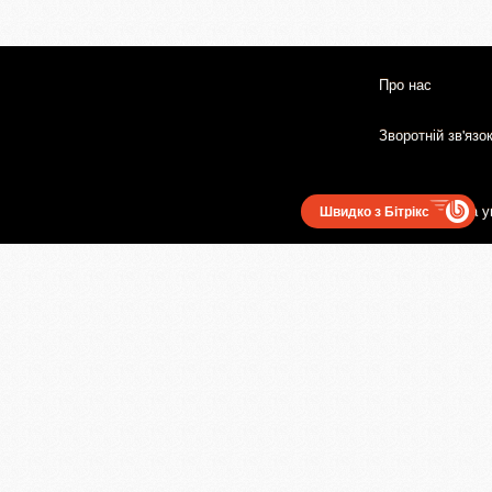
Про нас
Зворотній зв'язо
Користувацька у
Швидко з Бітрікс