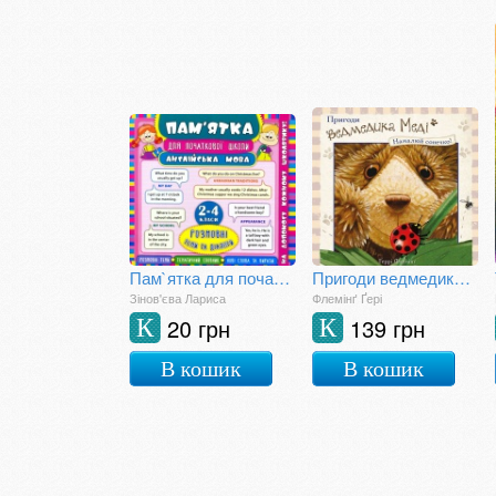
Пам`ятка для початкової школи. Англійська мова. Розмовні теми та діалоги. 2-4 класи
Пригоди ведмедика Меді. Малюємо сонечко
Зінов'єва Лариса
Флемінґ Ґері
20 грн
139 грн
К
К
В кошик
В кошик