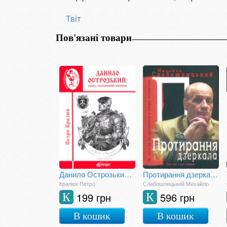
Твіт
Пов'язані товари
Данило Острозький: образ, гаптований бісером
Протирання дзеркала. Те, чого ви не знайдете в історії літератури: спогади
Кралюк Петро
Слабошпицький Михайло
199 грн
596 грн
К
К
В кошик
В кошик