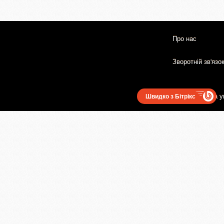
Про нас
Зворотній зв'язо
Користувацька у
Швидко з Бітрікс