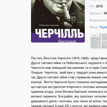
Рік:
2019
Артикул:
56
Видавництв
Мова:
Укра
Постать Вінстона Черчілля (1874–1965), представни
Другої світової війни та Нобелівського лауреата з 
Черчілля мав німецький письменник та історик Себа
Лондоні. Черчілль, який вже у тридцяті роки минул
час Другої світової війни став справжнім живим си
коаліції. Життя Черчілля було сповнене несподіван
що кар’єра шістдесятип’ятирічного політика залиши
одержав владу, коли Велика Британія опинилася на 
великої перемоги. Біографія, яку пропонує читача
державного діяча і політика, але також як воїна, 
творців світової історії XX століття, які зробили на