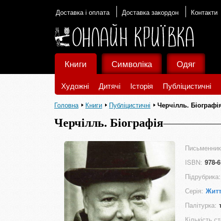
Доставка і оплата
Доставка закордон
Контакти
Книги
Символіка
Одяг
Художні
Дитячі
Історія
Публіцистичні
Головна
Книги
Публіцистичні
Черчілль. Біографі
Черчілль. Біографія
Письменник
ISBN:
978-6
Підрубрика:
Серія:
Жит
Палітурка:
Кількість ст