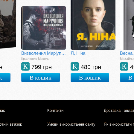
Визволення Маріуполя. Фотозбірка військової мемуаристики
Я, Ніна
Кравченко Микола
Михайле
н
799 грн
480 грн
4
К
К
К
к
В кошик
В кошик
В
нас
Контакти
Доставка і опла
тній зв'язок
Умови використання сайту
Як використати 