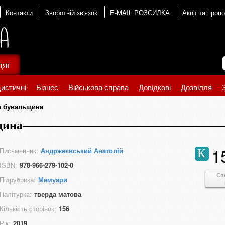
Контакти
Зворотній зв'язок
E-MAIL РОЗСИЛКА
Акції та пропо
дяг
истичні
Бізнес
Військова справа
Довідкові
Дозвілля
а бувальщина
щина
1
Письменник:
Андржеєвський Анатолій
К
ISBN:
978-966-279-102-0
Сп
Підрубрика:
Мемуари
Палітурка:
тверда матова
Кількість сторінок:
156
Рік:
2019