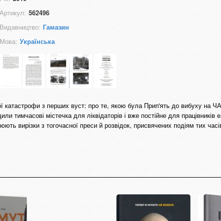
Артикул:
562496
Видавництво:
Гамазин
Мова:
Українська
ї катастрофи з перших вуст: про те, якою була Прип'ять до вибуху на Ч
ли тимчасові містечка для ліквідаторів і вже постійне для працівників е
ть вирізки з тогочасної преси й розвідок, присвячених подіям тих часів