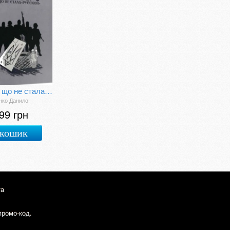
Весна, що не стала "русской"
нко Данило
99 грн
 кошик
та
промо-код.