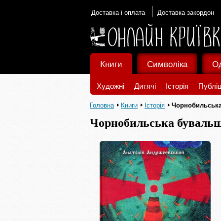
Доставка і оплата
Доставка закордон
Книги
Символіка
О
Художні
Дитячі
Історія
Публіц
Головна
Книги
Історія
Чорнобильськ
Чорнобильська буваль