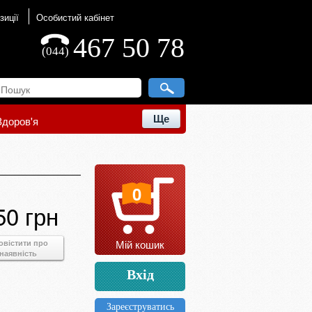
зиції
Особистий кабінет
467 50 78
(044)
Ще
Здоров'я
0
50 грн
Мій кошик
овістити про
наявність
Вхід
Зареєструватись