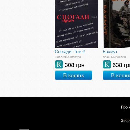
Спогади: Том 2
Бахмут
Павличко Дмитро
Лаюк Мирослав
308 грн
638 гр
К
К
В кошик
В коши
Про 
Зворо