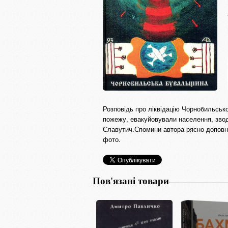
Розповідь про ліквідацію Чорнобильсько
пожежу, евакуйовували населення, зводи
Славутич.Спомини автора рясно доповнюю
фото.
Пов'язані товари