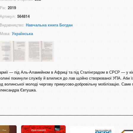
Рік:
2019
Артикул:
564814
Видавництво:
Навчальна книга Богдан
Мова:
Українська
 армії — під Аль-Аламейном в Африці та під Сталінградом в СРСР — у кі
а Волині покинули службу й влилися до лав щойно створюваної УПА. Аби ї
ед волинської молоді чергову примусово-добровільну мобілізацію. Саме 
 Олександра Євтушка.