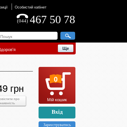
зиції
Особистий кабінет
467 50 78
(044)
Ще
Здоров'я
0
49 грн
Мій кошик
овістити про
наявність
Вхід
Зареєструватись