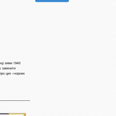
нці зими 1943
х замінити
про цих «чорних