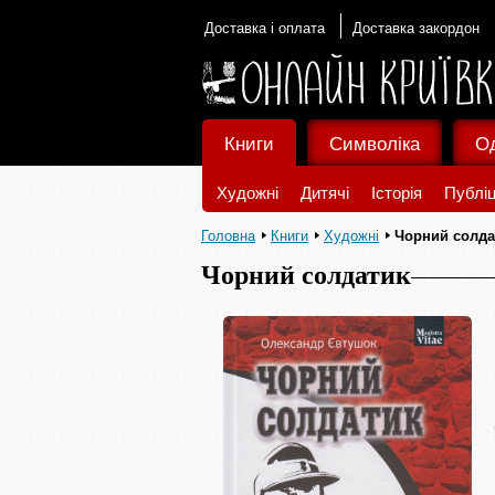
Доставка і оплата
Доставка закордон
Книги
Символіка
О
Художні
Дитячі
Історія
Публіц
Головна
Книги
Художні
Чорний солда
Чорний солдатик