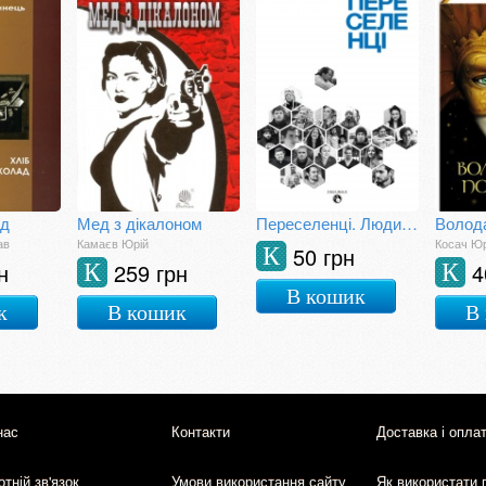
ад
Мед з дікалоном
Переселенці. Люди, які не загубили себе
Волод
ав
Камаєв Юрій
Косач Юр
50 грн
К
н
259 грн
4
К
К
В кошик
к
В кошик
В
нас
Контакти
Доставка і опла
тній зв'язок
Умови використання сайту
Як використати 