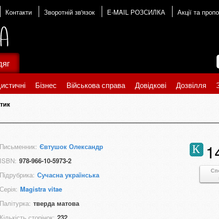
Контакти
Зворотній зв'язок
E-MAIL РОЗСИЛКА
Акції та пропо
дяг
истичні
Бізнес
Військова справа
Довідкові
Дозвілля
тик
1
Письменник:
Євтушок Олександр
К
ISBN:
978-966-10-5973-2
Сп
Підрубрика:
Сучасна українська
Серія:
Magistra vitae
Палітурка:
тверда матова
Кількість сторінок:
232