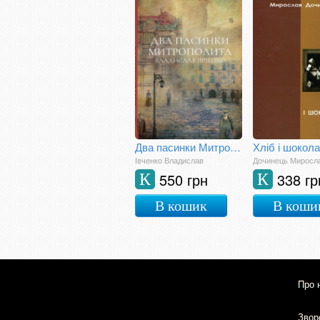
Два пасинки Митрополита
Хліб і шокол
Івченко Владислав
Дочинець Миросл
550 грн
338 гр
К
К
В кошик
В коши
Про 
Зворо