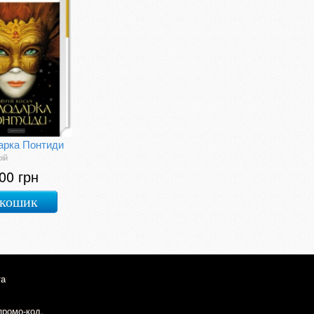
арка Понтиди
ій
00 грн
 кошик
та
промо-код.