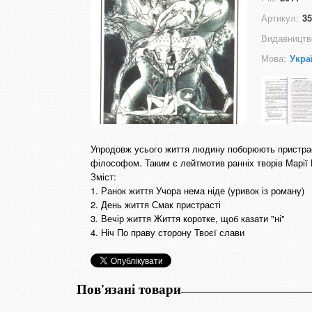
Артикул:
35
Видавництв
Мова:
Укра
Упродовж усього життя людину поборюють пристрасті
філософом. Таким є лейтмотив ранніх творів Марії 
Зміст:
1. Ранок життя Учора нема ніде (уривок із роману)
2. День життя Смак пристрасті
3. Вечір життя Життя коротке, щоб казати "ні"
4. Ніч По праву сторону Твоєї слави
Пов'язані товари