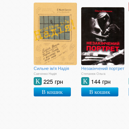
Сильне ім'я Надія
Незакінчений портрет
Савченко Надія
Степанюк Ольга
225 грн
144 грн
К
К
В кошик
В кошик