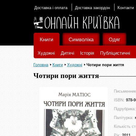
Доставка і оплата
Доставка закордон
Контакти
Книги
Символіка
Одяг
Художні
Дитячі
Історія
Публіцистичні
Головна
Книги
Художні
Чотири пори життя
Чотири пори життя
Письменник
ISBN:
978-9
Підрубрика:
Палітурка:
Кількість ст
Рік:
2011