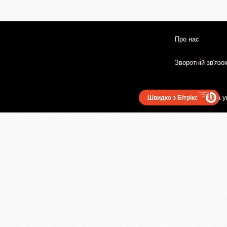
Про нас
Зворотній зв'язо
Користувацька у
Швидко з Бітрікс