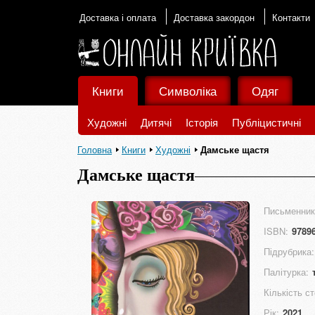
Доставка і оплата
Доставка закордон
Контакти
Книги
Символіка
Одяг
Художні
Дитячі
Історія
Публіцистичні
Головна
Книги
Художні
Дамське щастя
Дамське щастя
Письменник
ISBN:
9789
Підрубрика:
Палітурка:
Кількість ст
Рік:
2021