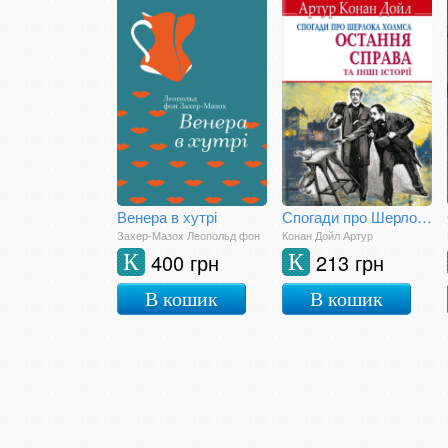
Венера в хутрі
Спогади про Шерлока Холмса: Остання справа та інші історії
Захер-Мазох Леопольд фон
Конан Дойл Артур
400 грн
213 грн
К
К
В кошик
В кошик