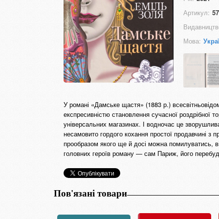
Артикул:
57
Видавництв
Мова:
Укра
У романі «Дамське щастя» (1883 р.) всесвітньовід
експресивністю становлення сучасної роздрібної торг
універсальних магазинах. І водночас це зворушлива 
несамовито гордого кохання простої продавчині з пр
прообразом якого ще й досі можна помилуватись, відв
головних героїв роману — сам Париж, його перебуд
Пов'язані товари