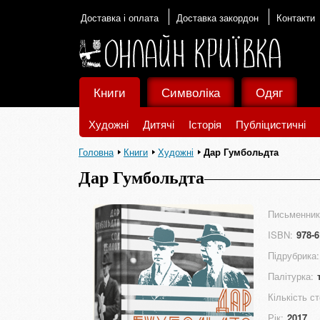
Доставка і оплата
Доставка закордон
Контакти
Книги
Символіка
Одяг
Художні
Дитячі
Історія
Публіцистичні
Головна
Книги
Художні
Дар Гумбольдта
Дар Гумбольдта
Письменник
ISBN:
978-6
Підрубрика:
Палітурка:
Кількість ст
Рік:
2017