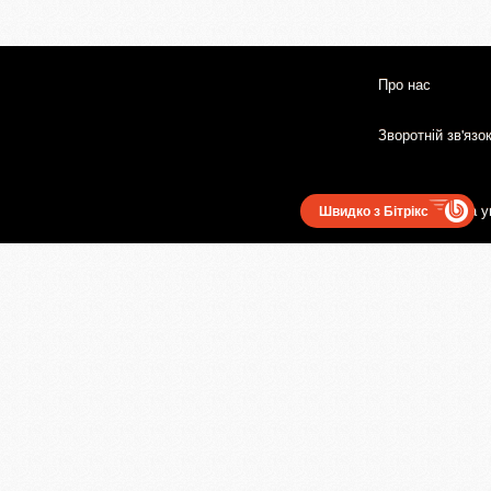
Про нас
Зворотній зв'язо
Користувацька у
Швидко з Бітрікс