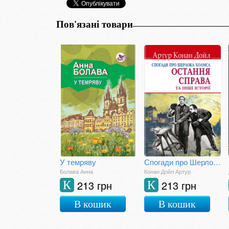
Пов'язані товари
У темряву
Спогади про Шерлока Холмса: Остання справа та інші історії
Болава Анна
Конан Дойл Артур
213 грн
213 грн
К
К
В кошик
В кошик