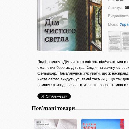
Артикул:
56
Видавництв
Мова:
Укра
Події роману «Дім чистого світла» відбуваються в 
скелястих берегах Дністра. Сюди, на заміну сільсь
фельдшер. Намагаючись з’ясувати, що ж насправді 
чисте світло вийдуть усі темні таємниці, що так дов
роману як «подільська готика», головною темою в я
Пов'язані товари