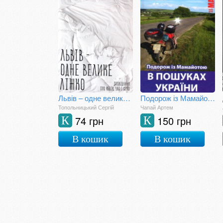
Львів – одне велике ліжко
Подорож із Мамайотою. В пошуках України
Топольницький Сергій
Чапай Артем
74 грн
150 грн
К
К
В кошик
В кошик