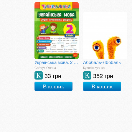
Українська мова. 2 клас. Зошит практичних занять
Абобаль-Ябобаль
Собчук Олена
Кузякін Кузько
33 грн
352 грн
К
К
В кошик
В кошик