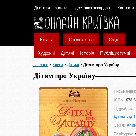
Доставка і оплата
Доставка закордон
Контакти
Книги
Символіка
Одяг
Художні
Дитячі
Історія
Публіцистичні
Головна
Книги
Дитячі
Дітям про Україну
Дітям про Україну
Письменник
ISBN:
978-6
Підрубрика:
Дітям від 1
Серія:
Апрі
Палітурка: