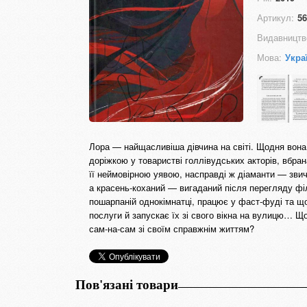
Артикул:
56
Видавництв
Мова:
Укра
Лора — найщасливіша дівчина на світі. Щодня вона
доріжкою у товаристві голлівудських акторів, вбра
її неймовірною уявою, насправді ж діаманти — звича
а красень-коханий — вигаданий після перегляду ф
пошарпаній однокімнатці, працює у фаст-фуді та що
послуги й запускає їх зі свого вікна на вулицю… Що
сам-на-сам зі своїм справжнім життям?
Пов'язані товари