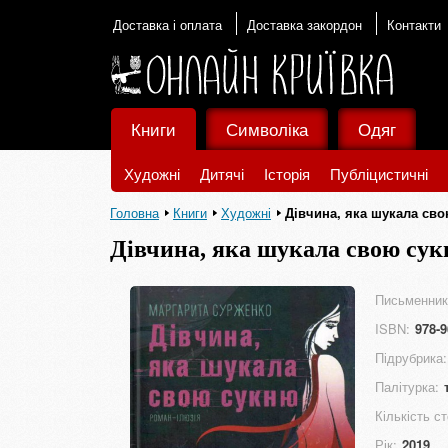
Доставка і оплата
Доставка закордон
Контакти
Книги
Символіка
Одяг
Художні
Дитячі
Історія
Публіцистичні
Головна
Книги
Художні
Дівчина, яка шукала св
Дівчина, яка шукала свою су
Письменник
ISBN:
978-9
Підрубрика:
Палітурка:
Кількість ст
Рік:
2019