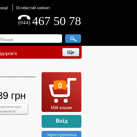
зиції
Особистий кабінет
467 50 78
(044)
Ще
Здоров'я
0
89 грн
Мій кошик
овістити про
наявність
Вхід
Зареєструватись