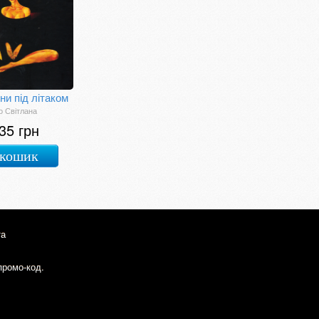
ни під літаком
 Світлана
35 грн
 кошик
та
промо-код.