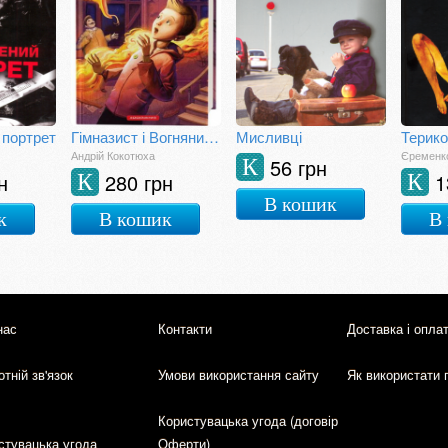
 портрет
Гімназист і Вогняний Змій
Мисливці
Терико
Андрій Кокотюха
Єременко
56 грн
К
н
280 грн
1
К
К
В кошик
к
В кошик
В
нас
Контакти
Доставка і опла
тній зв'язок
Умови використання сайту
Як використати 
Користувацька угода (договір
стувацька угода
Оферти)