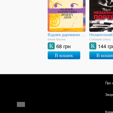
Вздовж дарованих Божих днів
Незакінчений
Клічак Василь
Степанюк Ольга
68 грн
144 гр
К
К
В кошик
В коши
Про 
Зворо
Кори