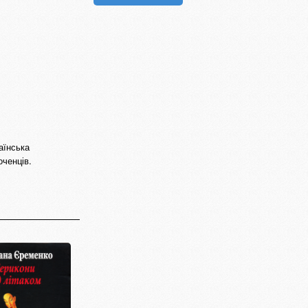
аїнська
оченців.