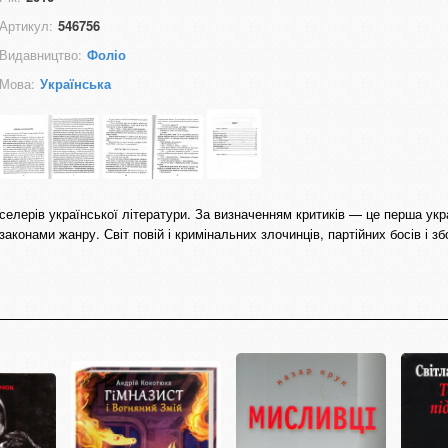
Артикул:
546756
Видавництво:
Фоліо
Мова:
Українська
селерів української літератури. За визначенням критиків — це перша укр
законами жанру. Світ повій і кримінальних злочинців, партійних босів і зб