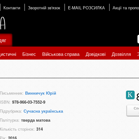
Контакти
Зворотній зв'язок
E-MAIL РОЗСИЛКА
Акції та пропо
дяг
истичні
Бізнес
Військова справа
Довідкові
Дозвілля
Письменник:
Винничук Юрій
К
ISBN:
978-966-03-7552-9
Сп
Підрубрика:
Сучасна українська
Палітурка:
тверда матова
Кількість сторінок:
314
Рік:
2016