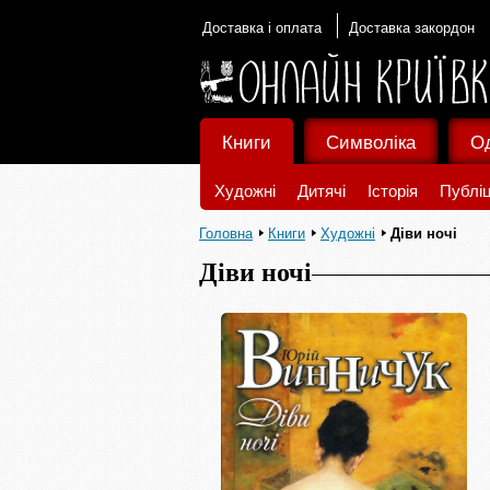
Доставка і оплата
Доставка закордон
Книги
Символіка
О
Художні
Дитячі
Історія
Публіц
Головна
Книги
Художні
Діви ночі
Діви ночі