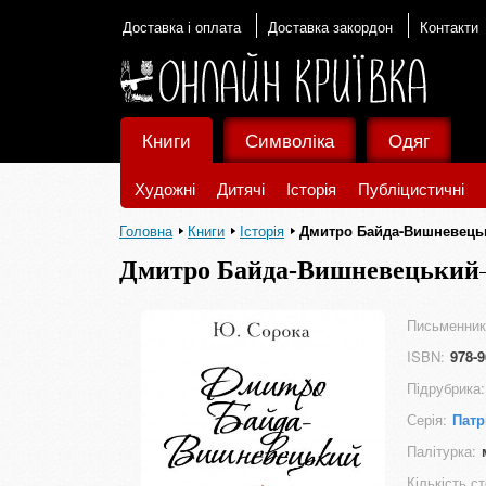
Доставка і оплата
Доставка закордон
Контакти
Книги
Символіка
Одяг
Художні
Дитячі
Історія
Публіцистичні
Головна
Книги
Історія
Дмитро Байда-Вишневець
Дмитро Байда-Вишневецький
Письменник
ISBN:
978-9
Підрубрика:
Серія:
Патр
Палітурка:
Кількість ст