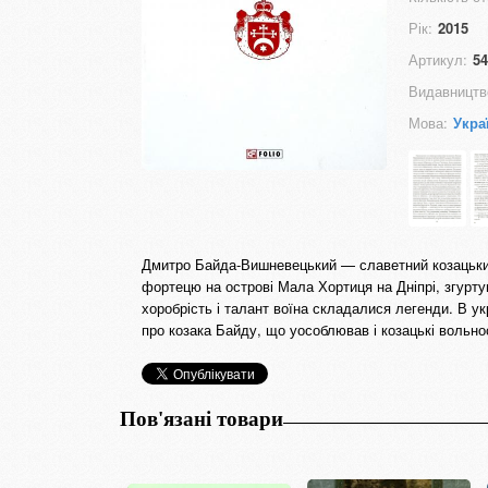
Рік:
2015
Артикул:
54
Видавництв
Мова:
Укра
Дмитро Байда-Вишневецький — славетний козацький 
фортецю на острові Мала Хортиця на Дніпрі, згуртув
хоробрість і талант воїна складалися легенди. В у
про козака Байду, що уособлював і козацькі вольност
Пов'язані товари