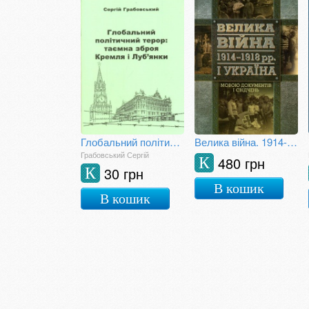
Глобальний політичний терор: таємна зброя Кремля і Луб'янки
Велика війна. 1914-1918 рр. і Україна. Книга 2.
Грабовський Сергій
480 грн
К
30 грн
К
В кошик
В кошик