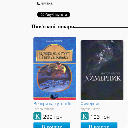
Шлімана.
Пов'язані товари
Вечори на хуторі біля Диканьки
Химерник
Гоголь Микола
Крупка Віктор
299 грн
103 грн
К
К
В кошик
В кошик