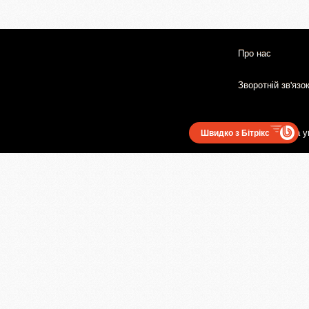
Про нас
Зворотній зв'язо
Користувацька у
Швидко з Бітрікс