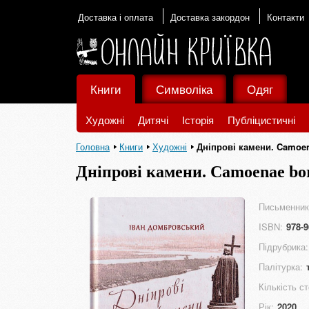
Доставка і оплата
Доставка закордон
Контакти
Книги
Символіка
Одяг
Художні
Дитячі
Історія
Публіцистичні
Головна
Книги
Художні
Дніпрові камени. Camoen
Дніпрові камени. Camoenae bor
Письменник
ISBN:
978-9
Підрубрика:
Палітурка:
Кількість ст
Рік:
2020