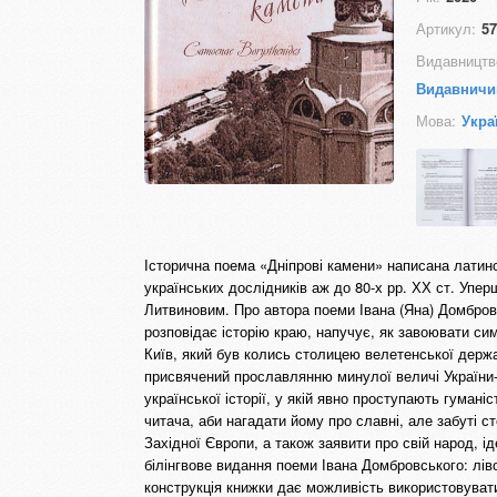
Артикул:
57
Видавництв
Видавничи
Мова:
Укра
Історична поема «Дніпрові камени» написана латин
українських дослідників аж до 80-х рр. ХХ ст. Упе
Литвиновим. Про автора поеми Івана (Яна) Домбров
розповідає історію краю, напучує, як завоювати си
Київ, який був колись столицею велетенської держа
присвячений прославлянню минулої величі України
української історії, у якій явно проступають гуман
читача, аби нагадати йому про славні, але забуті ст
Західної Європи, а також заявити про свій народ,
білінгвове видання поеми Івана Домбровського: лів
конструкція книжки дає можливість використовувати