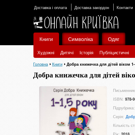
Доставка і оплата
Доставка закордон
Контакти
Книги
Символіка
Одяг
Художні
Дитячі
Історія
Публіцистичні
Головна
Книги
Добра книжечка для дітей віком 1-
Добра книжечка для дітей віко
Письменник
ISBN:
978-9
Підрубрика:
Серія:
Добр
Кількість ст
Рік:
2018