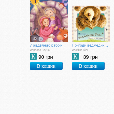
7 різдвяних історій
Пригоди ведмедика Меді. Гайда за бджілкою
Ферреро Бруно
Флемінґ Ґері
90 грн
139 грн
К
К
В кошик
В кошик