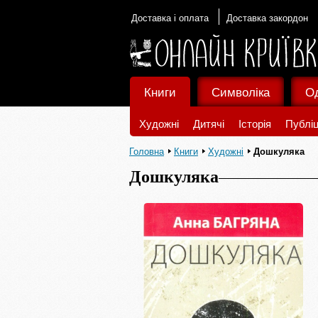
Доставка і оплата
Доставка закордон
Книги
Символіка
О
Художні
Дитячі
Історія
Публіц
Головна
Книги
Художні
Дошкуляка
Дошкуляка