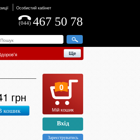
зиції
Особистий кабінет
467 50 78
(044)
Ще
Здоров'я
0
41 грн
Мій кошик
В кошик
Вхід
Зареєструватись