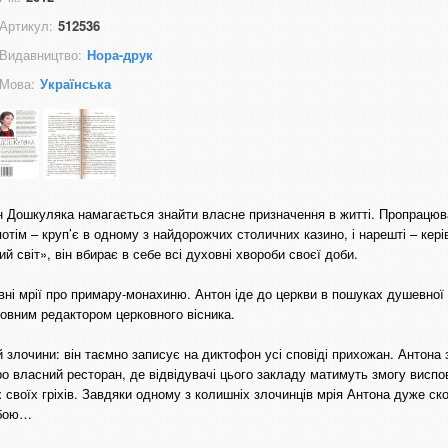
Артикул:
512536
Видавництво:
Нора-друк
Мова:
Українська
н Дошкуляка намагається знайти власне призначення в житті. Пропрацю
отім – круп’є в одному з найдорожчих столичних казино, і нарешті – кері
 світ», він вбирає в себе всі духовні хвороби своєї доби.
овні мрії про примару-монахиню. Антон іде до церкви в пошуках душевної 
ловним редактором церковного вісника.
й злочини: він таємно записує на диктофон усі сповіді прихожан. Антона 
 про власний ресторан, де відвідувачі цього закладу матимуть змогу виспо
 своїх гріхів. Завдяки одному з колишніх злочинців мрія Антона дуже ско
убою…