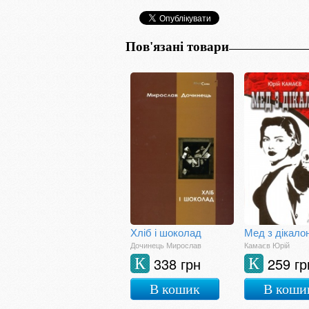
Пов'язані товари
Хліб і шоколад
Мед з дікало
Дочинець Мирослав
Камаєв Юрій
338 грн
259 гр
К
К
В кошик
В коши