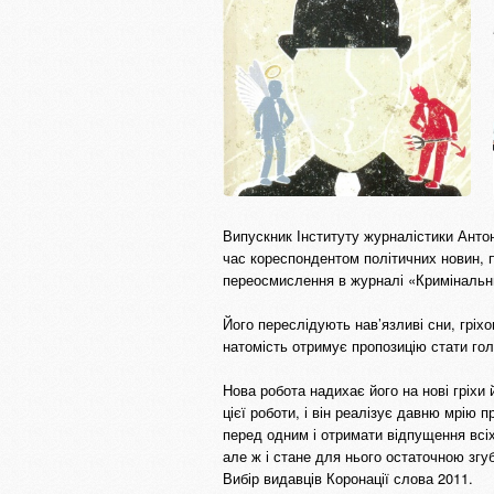
Випускник Інституту журналістики Анто
час кореспондентом політичних новин, п
переосмислення в журналі «Кримінальний
Його переслідують нав’язливі сни, гріх
натомість отримує пропозицію стати го
Нова робота надихає його на нові гріхи 
цієї роботи, і він реалізує давню мрію
перед одним і отримати відпущення всіх
але ж і стане для нього остаточною зг
Вибір видавців Коронації слова 2011.