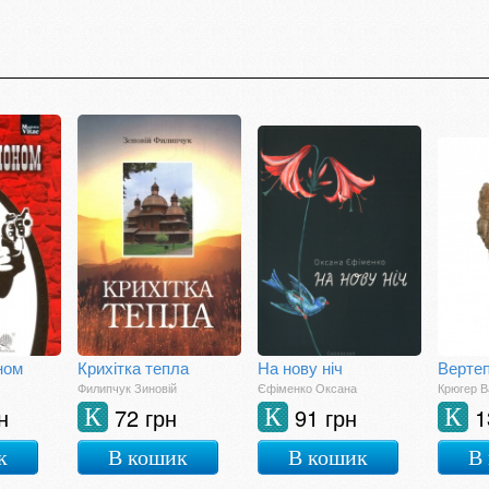
ном
Крихітка тепла
На нову ніч
Вертеп
Филипчук Зиновій
Єфіменко Оксана
Крюгер В
н
72 грн
91 грн
1
К
К
К
к
В кошик
В кошик
В