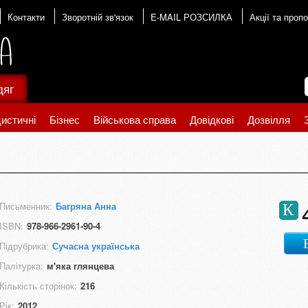
Контакти
Зворотній зв'язок
E-MAIL РОЗСИЛКА
Акції та пропо
дяг
истичні
Бізнес
Військова справа
Довідкові
Дозвілля
Письменник:
Багряна Анна
К
ISBN:
978-966-2961-90-4
Підрубрика:
Сучасна українська
Палітурка:
м'яка глянцева
Кількість сторінок:
216
Рік:
2012