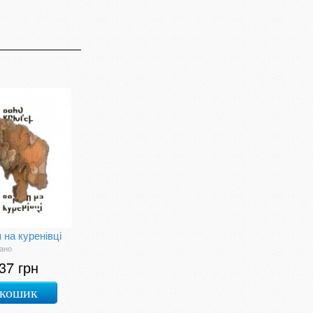
 на куренівці
ано
37 грн
 кошик