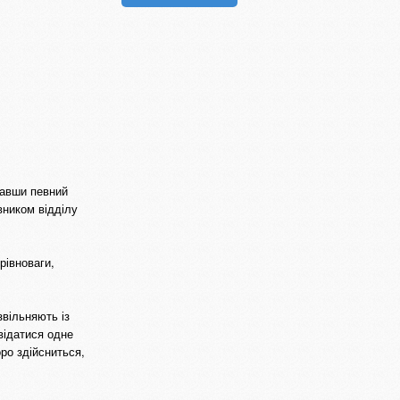
вавши певний
вником відділу
рівноваги,
звільняють із
відатися одне
ро здійсниться,