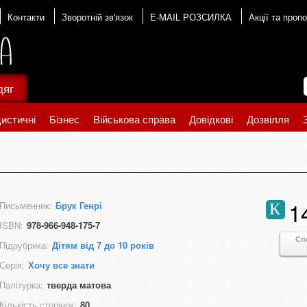
Контакти
Зворотній зв'язок
E-MAIL РОЗСИЛКА
Акції та пропо
дяг
истичні
Бізнес
Військова справа
Довідкові
Дозвілля
1
Письменник:
Брук Генрі
К
ISBN:
978-966-948-175-7
Сп
Підрубрика:
Дітям від 7 до 10 років
Серія:
Хочу все знати
Палітурка:
тверда матова
Кількість сторінок:
80