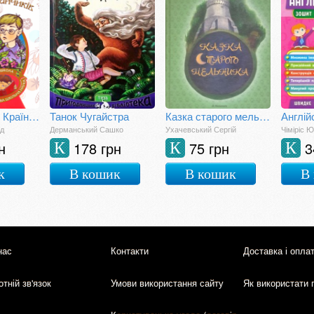
Незнайомка з Країни Сонячних Зайчиків
Танок Чугайстра
Казка старого мельника
од
Дерманський Сашко
Ухачевський Сергій
Чіміріс Ю
н
178 грн
75 грн
3
К
К
К
к
В кошик
В кошик
В
нас
Контакти
Доставка і опла
тній зв'язок
Умови використання сайту
Як використати 