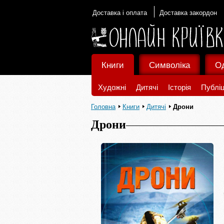
Доставка і оплата
Доставка закордон
Книги
Символіка
О
Художні
Дитячі
Історія
Публіц
Головна
Книги
Дитячі
Дрони
Дрони