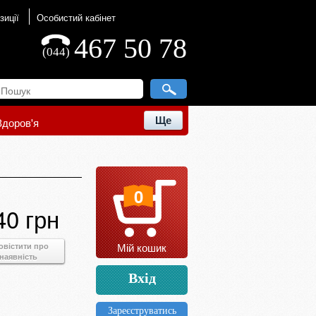
зиції
Особистий кабінет
467 50 78
(044)
Ще
Здоров'я
0
40 грн
Мій кошик
овістити про
наявність
Вхід
Зареєструватись