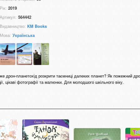
Рік:
2019
Артикул:
564442
Видавництво:
KM Books
Мова:
Українська
же дрон-планетохід розкрити таємниці далеких планет? Як пожежний дро
ії, цікаві фотографії та малюнки. Для молодшого шкільного віку.