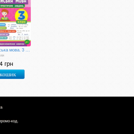
Англійська мова. 3 клас. Зошит практичних завдань
лія
4 грн
 кошик
та
промо-код.