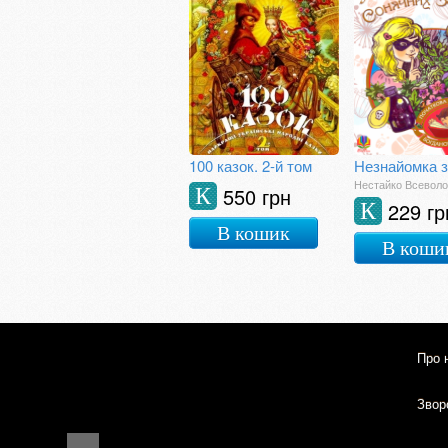
100 казок. 2-й том
Нестайко Всевол
550 грн
К
229 гр
К
В кошик
В коши
Про 
Зворо