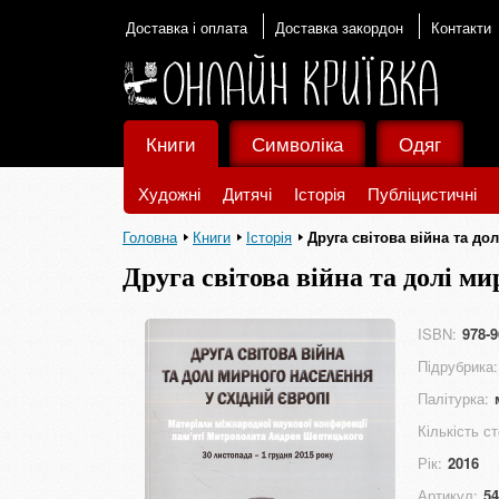
Доставка і оплата
Доставка закордон
Контакти
Книги
Символіка
Одяг
Художні
Дитячі
Історія
Публіцистичні
Головна
Книги
Історія
Друга світова війна та до
Друга світова війна та долі ми
ISBN:
978-9
Підрубрика:
Палітурка:
Кількість ст
Рік:
2016
Артикул:
54