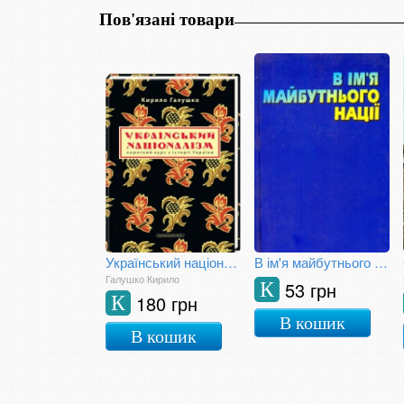
Пов'язані товари
Український націоналізм
В ім'я майбутнього нації
Галушко Кирило
53 грн
К
180 грн
К
В кошик
В кошик