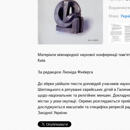
Видавництв
Мова:
Укра
Матеріали міжнародної наукової конференції пам’я
Київ
За редакцією Леоніда Фінберга
До збірки увійшли тексти доповідей учасників наук
Шептицького в рятуванні єврейських дітей в Галичи
щодо національних та релігійних меншин. Докладно
містах у роки окупації. Окремо розглядаються пробл
досліджуються масштаби та специфіка репресій радян
Західної України.