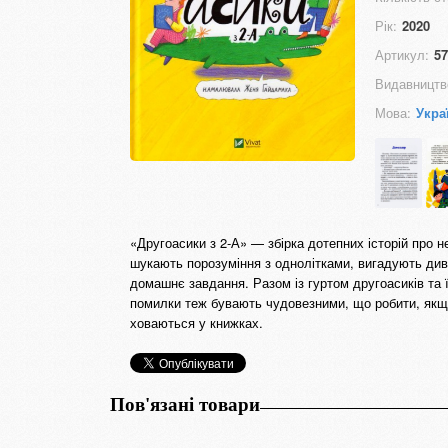
Рік:
2020
Артикул:
57
Видавництв
Мова:
Укра
«Другоасики з 2-А» — збірка дотепних історій про н
шукають порозуміння з однолітками, вигадують диво
домашнє завдання. Разом із гуртом другоасиків та 
помилки теж бувають чудовезними, що робити, якщо 
ховаються у книжках.
Пов'язані товари