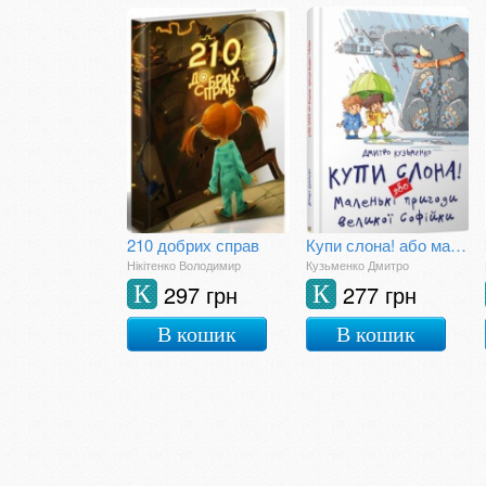
210 добрих справ
Купи слона! або маленькі пригоди великої Софійки
Нікітенко Володимир
Кузьменко Дмитро
297 грн
277 грн
К
К
В кошик
В кошик