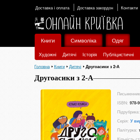
Доставка і оплата
Доставка закордон
Контакти
Книги
Символіка
Одяг
Художні
Дитячі
Історія
Публіцистичні
Головна
Книги
Дитячі
Другоасики з 2-А
Другоасики з 2-А
Письменник
ISBN:
978-9
Підрубрика:
Серія:
У ви
Палітурка:
Кількість ст