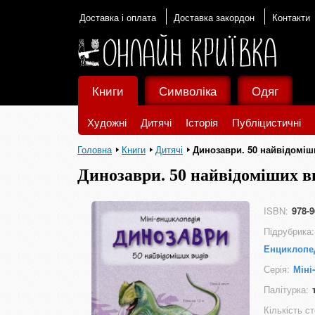
Доставка і оплата
Доставка закордон
Контакти
Книги
Символіка
Одяг
Художні
Дитячі
Історія
Публіцистичні
Головна
Книги
Дитячі
Динозаври. 50 найвідоміши
Динозаври. 50 найвідоміших ви
ISBN:
978-9
Підрубрика:
Енциклопед
Серія:
Міні
Палітурка:
Кількість ст