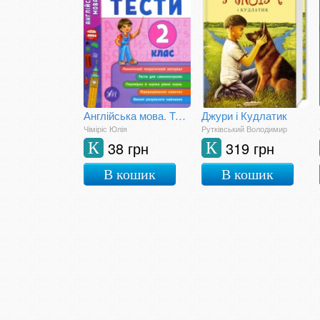
Англійська мова. Тести. 2 клас
Джури і Кудлатик
Чіміріс Юлія
Рутківський Володимир
38 грн
319 грн
К
К
В кошик
В кошик