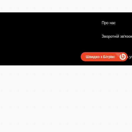
Про нас
Зворотній зв'язо
Користувацька у
Швидко з Бітрікс