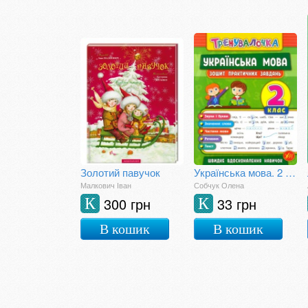
Золотий павучок
Українська мова. 2 клас. Зошит практичних занять
Малкович Іван
Собчук Олена
300 грн
33 грн
К
К
В кошик
В кошик