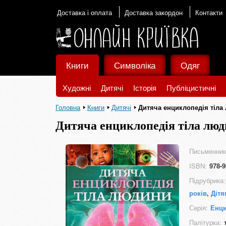
Доставка і оплата
Доставка закордон
Контакти
Книги
Символіка
Одяг
Художні
Дитячі
Історія
Публіцистичні
Головна
Книги
Дитячі
Дитяча енциклопедія тіла
Дитяча енциклопедія тіла лю
Письменник
ISBN:
978-9
Підрубрика:
років
,
Дітя
Серія:
Енци
Палітурка: