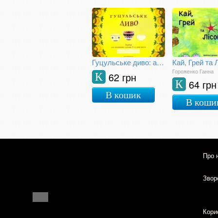
Гуцульське диво: альбом для малювання з дітьми 5-го року життя
Гороженко Ганна
62 грн
К
64 грн
К
В кошик
В коши
Про 
Зворо
Кори