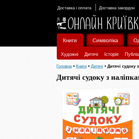
Доставка і оплата
Доставка закордон
Книги
Символіка
О
Художні
Дитячі
Історія
Публіц
Головна
Книги
Дитячі
Дитячі судоку 
Дитячі судоку з наліпк