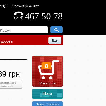
зиції
Особистий кабінет
467 50 78
(044)
Ще
Здоров'я
0
39 грн
Мій кошик
овістити про
наявність
Вхід
Зареєструватись