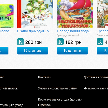
Кай, Грей та Лісова фея
Різдво приходить у Країну Мумі-тролів
Несподіваний подарунок
Креса
Григорук Анатолій
Андерсен
280 грн
182 грн
4
К
К
К
к
В кошик
В кошик
В
нас
Контакти
Доставка і опла
тній зв'язок
Умови використання сайту
Як використати 
Користувацька угода (договір
стувацька угода
Оферти)