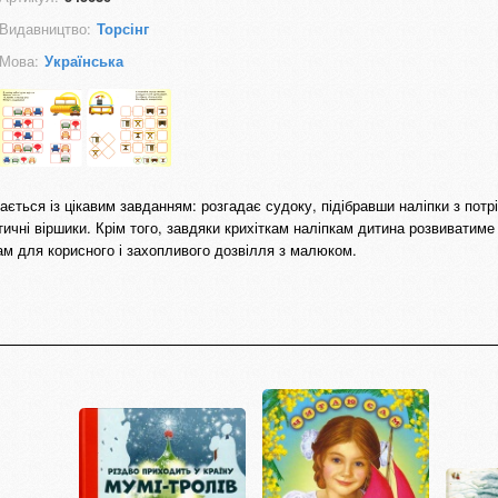
Видавництво:
Торсінг
Мова:
Українська
ється із цікавим завданням: розгадає судоку, підібравши наліпки з потр
ичні віршики. Крім того, завдяки крихіткам наліпкам дитина розвиватиме
ам для корисного і захопливого дозвілля з малюком.