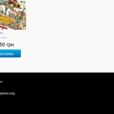
ло
 Ганс
50 грн
 кошик
та
промо-код.