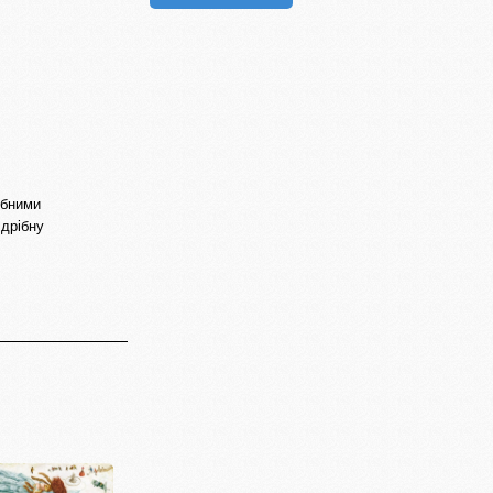
ібними
 дрібну