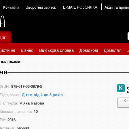
Контакти
Зворотній зв'язок
E-MAIL РОЗСИЛКА
Акції та пропо
дяг
истичні
Бізнес
Військова справа
Довідкові
Дозвілля
з наліпками
ами
ISBN:
978-617-03-0879-5
К
Підрубрика:
Дітям від 4 до 6 років
Сп
Палітурка:
м'яка матова
Кількість сторінок:
10
Рік:
2016
Артикул:
545680