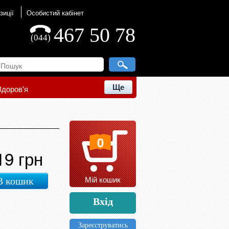
зиції
Особистий кабінет
467 50 78
(044)
Ще
Здоров'я
0
19 грн
Мій кошик
В кошик
Вхід
Зареєструватись