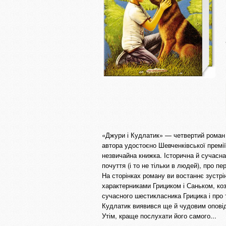
«Джури і Кудлатик» — четвертий роман 
автора удостоєно Шевченківської премі
незвичайна книжка. Історична й сучасна,
почуття (і то не тільки в людей), про п
На сторінках роману ви востаннє зустр
характерниками Грициком і Саньком, коз
сучасного шестикласника Грицика і про 
Кудлатик виявився ще й чудовим опові
Утім, краще послухати його самого...