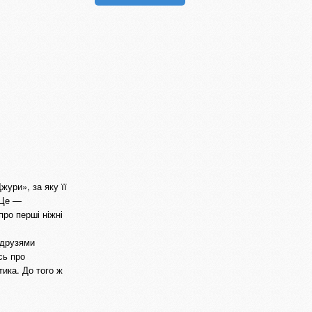
ури», за яку її
.Це —
про перші ніжні
 друзями
сь про
тика. До того ж