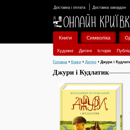
Доставка і оплата
Доставка закордон
Книги
Символіка
О
Художні
Дитячі
Історія
Публіц
Головна
Книги
Дитячі
Джури і Кудлат
Джури і Кудлатик