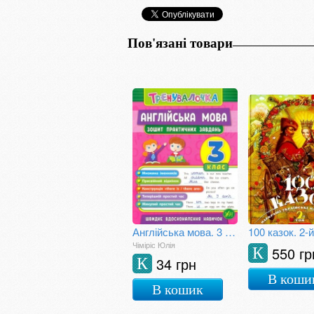
Пов'язані товари
Англійська мова. 3 клас. Зошит практичних завдань
100 казок. 2-
Чіміріс Юлія
550 гр
К
34 грн
К
В коши
В кошик