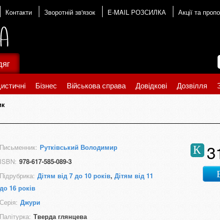
Контакти
Зворотній зв'язок
E-MAIL РОЗСИЛКА
Акції та пропо
дяг
истичні
Бізнес
Військова справа
Довідкові
Дозвілля
ик
3
Письменник:
Рутківський Володимир
К
ISBN:
978-617-585-089-3
Підрубрика:
Дітям від 7 до 10 років
,
Дітям від 11
до 16 років
Серія:
Джури
Палітурка:
Тверда глянцева