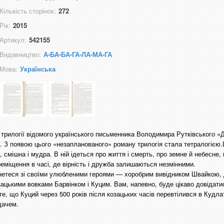
Кількість сторінок:
272
Рік:
2015
Артикул:
542155
Видавництво:
А-БА-БА-ГА-ЛА-МА-ГА
Мова:
Українська
трилогії відомого українського письменника Володимира Рутківського «Дж
ї. З появою цього «незапланованого» роману трилогія стала тетралогією
 смішна і мудра. В ній ідеться про життя і смерть, про земне й небесне, 
ереміщення в часі, де вірність і дружба залишаються незмінними.
інетеся зі своїми улюбленими героями — хоробрим вивідником Швайкою,
ацькими вовками Барвінком і Куцим. Вам, напевно, буде цікаво довідати
те, що Куций через 500 років після козацьких часів перевтілився в Кудла
дачем.