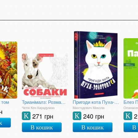
й том
Трианімалз: Розмалюй нас. Собаки
Пригоди кота Пуха-Золотовуса
Блез 
Четін Кен Карадуман
Михтодович Микола
Опанасе
н
271 грн
240 грн
2
К
К
К
к
В кошик
В кошик
В