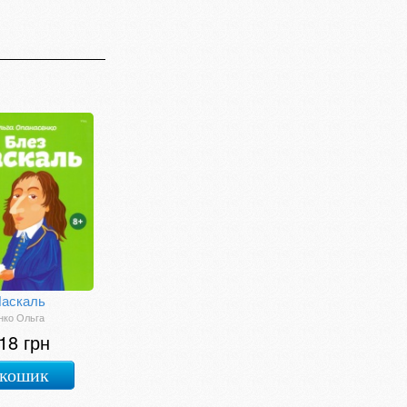
Паскаль
нко Ольга
18 грн
 кошик