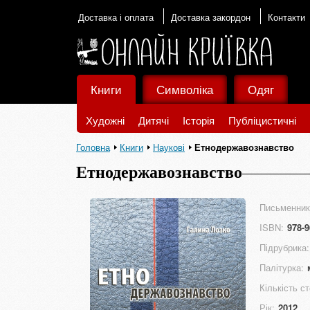
Доставка і оплата
Доставка закордон
Контакти
Книги
Символіка
Одяг
Художні
Дитячі
Історія
Публіцистичні
Головна
Книги
Наукові
Етнодержавознавство
Етнодержавознавство
Письменник
ISBN:
978-9
Підрубрика:
Палітурка:
Кількість ст
Рік:
2012