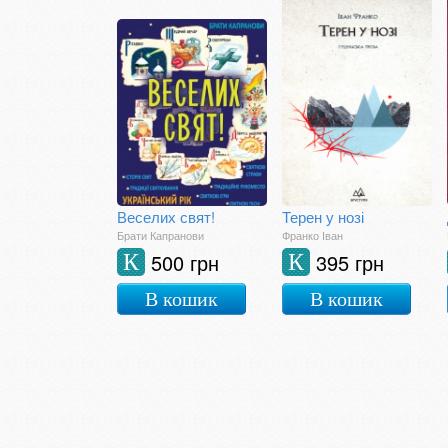
Веселих свят!
Терен у нозі
Брати Капранови
Франко Іван
500 грн
395 грн
К
К
В кошик
В кошик