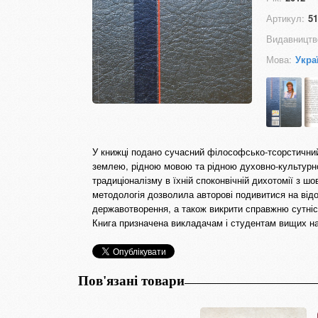
Артикул:
51
Видавництв
Мова:
Укра
У книжці подано сучасний філософсько-тсорстичний
землею, рідною мовою та рідною духовно-культурн
традиціоналізму в їхній споконвічній дихотомії з ш
методологія дозволила авторові подивитися на відом
державотворення, а також викрити справжню сутніст
Книга призначена викладачам і студентам вищих на
Пов'язані товари