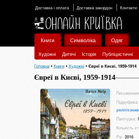
Доставка і оплата
Доставка закордон
Контакти
Книги
Символіка
Одяг
Художні
Дитячі
Історія
Публіцистичні
Головна
Книги
Художні
Євреї в Києві, 1959-1914
Євреї в Києві, 1959-1914
Письменник
Підрубрика:
релігієзна
Палітурка:
Кількість ст
Рік:
2016