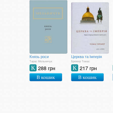
Князь роси
Церква та Імперія
Тарас Мельничук
Бремер Томас
288 грн
217 грн
К
К
В кошик
В кошик