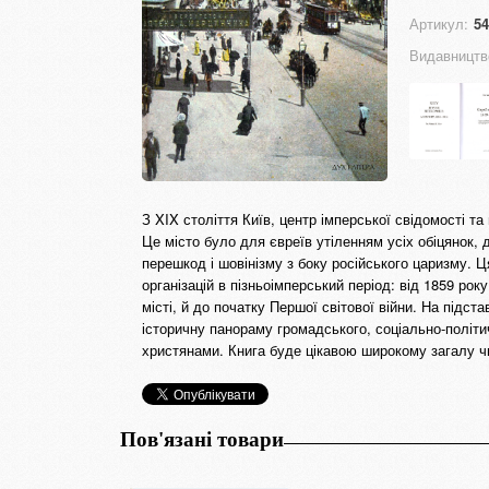
Артикул:
54
Видавництв
З XIX століття Київ, центр імперської свідомості т
Це місто було для євреїв утіленням усіх обіцянок,
перешкод і шовінізму з боку російського царизму. Ц
організацій в пізньоімперський період: від 1859 ро
місті, й до початку Першої світової війни. На підст
історичну панораму громадського, соціально-політич
христянами. Книга буде цікавою широкому загалу ч
Пов'язані товари