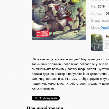
Рік:
2019
Артикул:
56
Видавництв
Мова:
Укра
Обожнюєте детективні пригоди? Тоді кумедна істор
таємничих злочинів і повсякчас потрапляє у всілякі
смачненьким вскочив у пастку шеф-кухаря. Зустріч 
велика дружба й історія найуспішнішої детективної аг
злочинця-неплатника, тікатимуть від сердитого кух
надихнуть маленьких читачів створити власну дете
капосні витівки.
Пов'язані товари