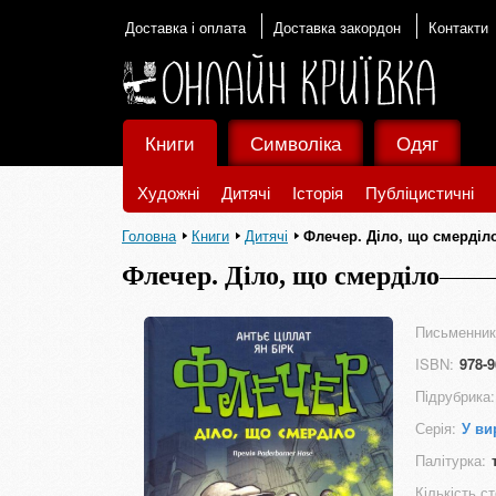
Доставка і оплата
Доставка закордон
Контакти
Книги
Символіка
Одяг
Художні
Дитячі
Історія
Публіцистичні
Головна
Книги
Дитячі
Флечер. Діло, що смерділ
Флечер. Діло, що смерділо
Письменник
ISBN:
978-9
Підрубрика:
Серія:
У ви
Палітурка:
Кількість ст