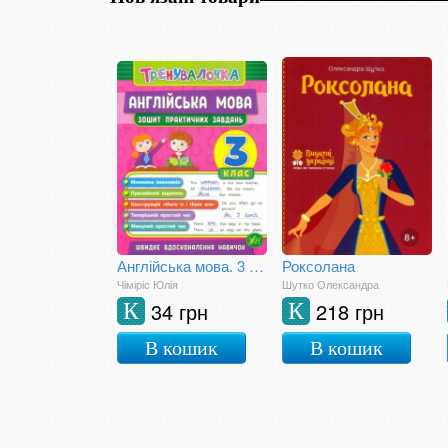
Англійська мова. 3 клас. Зошит практичних завдань
Роксолана
Чіміріс Юлія
Шутко Олександра
34 грн
218 грн
К
К
В кошик
В кошик