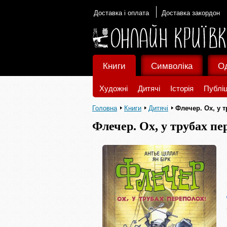
Доставка і оплата
Доставка закордон
Книги
Символіка
О
Художні
Дитячі
Історія
Публіц
Головна
Книги
Дитячі
Флечер. Ох, у 
Флечер. Ох, у трубах пе