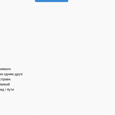
 чимало
за одним друзі
справи.
биякий
ед і бути