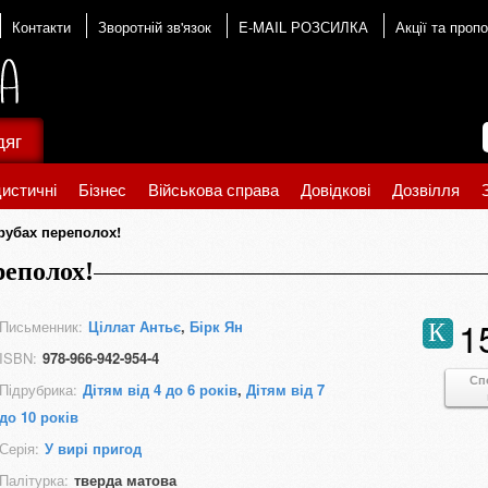
Контакти
Зворотній зв'язок
E-MAIL РОЗСИЛКА
Акції та пропо
дяг
истичні
Бізнес
Військова справа
Довідкові
Дозвілля
трубах переполох!
реполох!
1
Письменник:
Ціллат Антьє
,
Бірк Ян
К
ISBN:
978-966-942-954-4
Сп
Підрубрика:
Дітям від 4 до 6 років
,
Дітям від 7
до 10 років
Серія:
У вирі пригод
Палітурка:
тверда матова