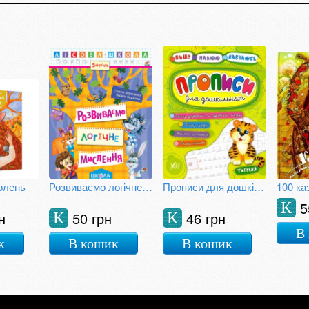
олень
Розвиваємо логічне мислення
Прописи для дошкільнят. Тигреня
100 ка
5
К
н
50 грн
46 грн
К
К
В
к
В кошик
В кошик