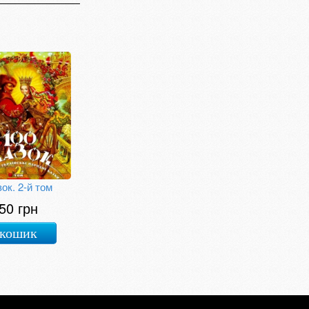
зок. 2-й том
50 грн
 кошик