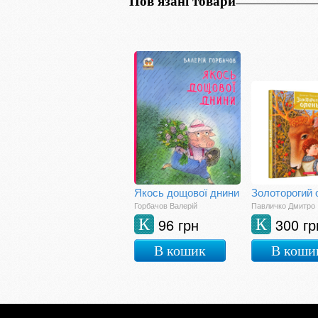
Пов'язані товари
Якось дощової днини
Золоторогий 
Горбачов Валерій
Павличко Дмитро
96 грн
300 гр
К
К
В кошик
В коши