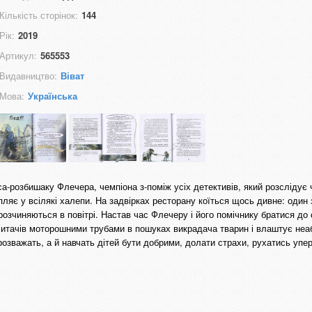
Кількість сторінок:
144
Рік:
2019
Артикул:
565553
Видавництво:
Віват
Мова:
Українська
са-розбишаку Флечера, чемпіона з-поміж усіх детективів, який розслідує
пляє у всілякі халепи. На задвірках ресторану коїться щось дивне: один 
розчиняються в повітрі. Настав час Флечеру і його помічнику братися до 
читачів моторошними трубами в пошуках викрадача тварин і влаштує неа
озважать, а й навчать дітей бути добрими, долати страхи, рухатись упер