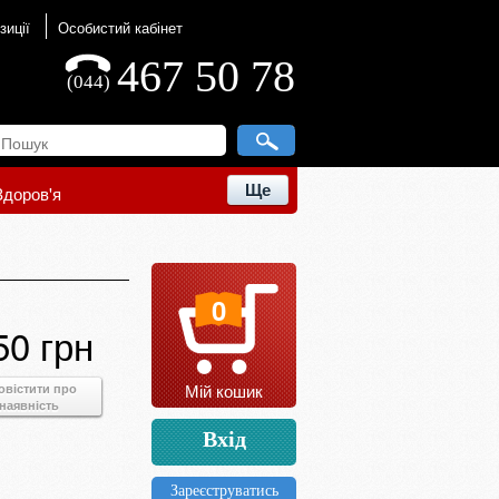
зиції
Особистий кабінет
467 50 78
(044)
Ще
Здоров'я
0
50 грн
Мій кошик
овістити про
наявність
Вхід
Зареєструватись