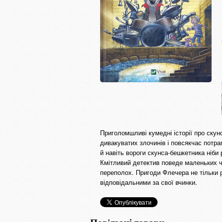
Приголомшливі кумедні історії про скун
дивакуватих злочинів і повсякчас потра
й навіть вороги скунса-бешкетника ніби 
Кмітливий детектив поведе маленьких 
переполох. Пригоди Флечера не тільки р
відповідальними за свої вчинки.