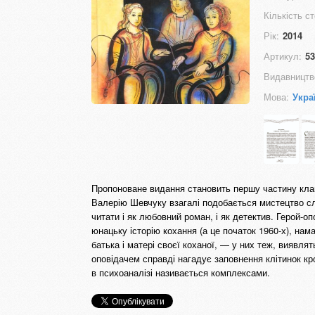
Кількість ст
Рік:
2014
Артикул:
53
Видавництв
Мова:
Укра
Пропоноване видання становить першу частину кла
Валерію Шевчуку взагалі подобається мистецтво сл
читати і як любовний роман, і як детектив. Герой-о
юнацьку історію кохання (а це початок 1960-х), на
батька і матері своєї коханої, — у них теж, виявля
оповідачем справді нагадує заповнення клітинок кр
в психоаналізі називається комплексами.