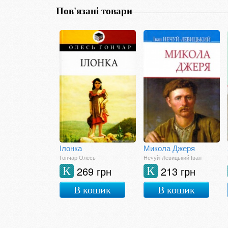
Пов'язані товари
Ілонка
Микола Джеря
Гончар Олесь
Нечуй-Левицький Іван
269 грн
213 грн
К
К
В кошик
В кошик