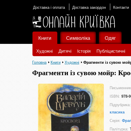
Доставка і оплата
Доставка закордон
Контакти
Книги
Символіка
Одяг
Художні
Дитячі
Історія
Публіцистичні
Головна
Книги
Художні
Фрагменти із сувою мой
Фрагменти із сувою мойр: Кро
Письменник
ISBN:
978-9
Підрубрика:
класика
Серія:
Фраг
Палітурка: