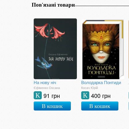
Пов'язані товари
На нову ніч
Володарка Понтиди
Єфіменко Оксана
Косач Юрій
91 грн
400 грн
К
К
В кошик
В кошик