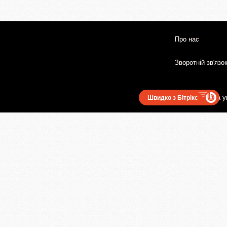
Про нас
Зворотній зв'язо
Користувацька у
Швидко з Бітрікс