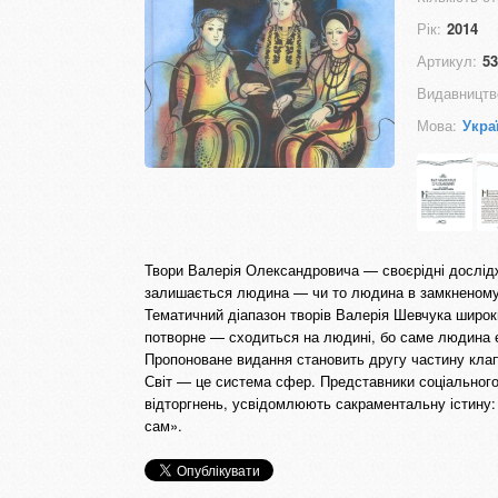
Рік:
2014
Артикул:
53
Видавництв
Мова:
Укра
Твори Валерія Олександровича — своєрідні дослід
залишається людина — чи то людина в замкненому п
Тематичний діапазон творів Валерія Шевчука широки
потворне — сходиться на людині, бо саме людина є
Пропоноване видання становить другу частину клап
Світ — це система сфер. Представники соціального
відторгнень, усвідомлюють сакраментальну істину:
сам».