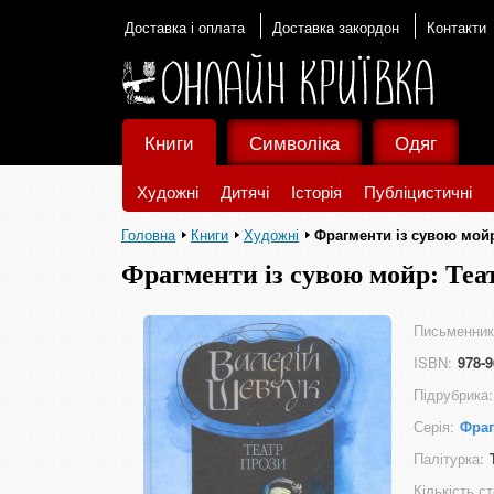
Доставка і оплата
Доставка закордон
Контакти
Книги
Символіка
Одяг
Художні
Дитячі
Історія
Публіцистичні
Головна
Книги
Художні
Фрагменти із сувою мойр
Фрагменти із сувою мойр: Теа
Письменник
ISBN:
978-9
Підрубрика:
Серія:
Фраг
Палітурка:
Кількість ст