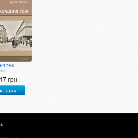
ння теж
нчар
17 грн
 кошик
та