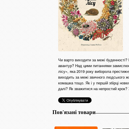
Чи варто виходити за межі буденності?
авантур? Над цими питаннями замислюєт
лісу», яка 2019 року виборола престижн
виходить за межі звичного людського жи
комашка тощо. Як і у першій збірці нов
далі? Як зважитися на непростий крок? З
Пов'язані товари