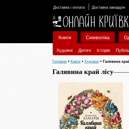
Доставка і оплата
Доставка закордон
Книги
Символіка
О
Художні
Дитячі
Історія
Публіц
Головна
Книги
Художні
Галявина край
Галявина край лісу