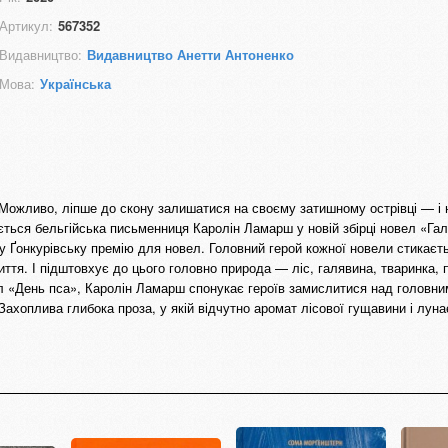
Артикул:
567352
Видавництво:
Видавництво Анетти Антоненко
Мова:
Українська
 Можливо, ліпше до скону залишатися на своєму затишному острівці — і 
ься бельгійська письменниця Каролін Ламарш у новій збірці новел «Гал
у Ґонкурівську премію для новел. Головний герой кожної новели стикаєт
ття. І підштовхує до цього головно природа — ліс, галявина, тваринка, 
ел «День пса», Каролін Ламарш спонукає героїв замислитися над головни
ахоплива глибока проза, у якій відчутно аромат лісової гущавини і лунає