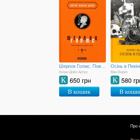
Шерлок Голмс. Повне видання у двох томах. Том 2
Осінь в Пекін
Конан Дойл Артур
Віан Борис
650 грн
580 гр
К
К
В кошик
В коши
Про 