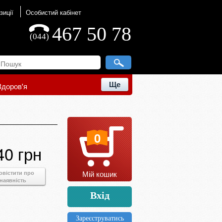
зиції
Особистий кабінет
467 50 78
(044)
Ще
Здоров'я
0
40 грн
Мій кошик
овістити про
наявність
Вхід
Зареєструватись