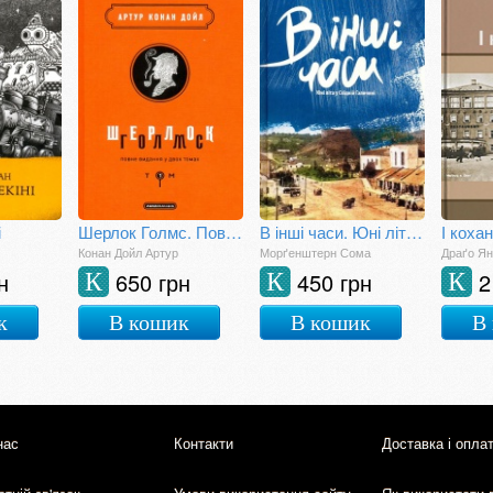
і
Шерлок Голмс. Повне видання у двох томах. Том І
В інші часи. Юні літа у Східній Галачині
І коха
Конан Дойл Артур
Морґенштерн Сома
Драґо Я
н
650 грн
450 грн
2
К
К
К
к
В кошик
В кошик
В
нас
Контакти
Доставка і опла