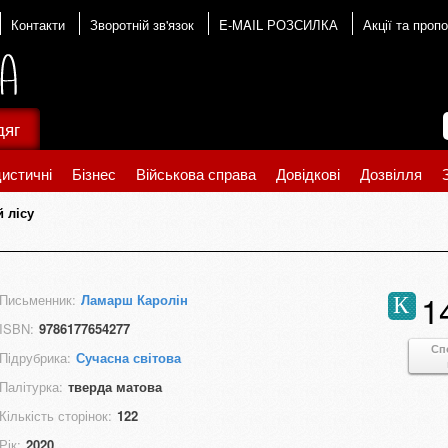
Контакти
Зворотній зв'язок
E-MAIL РОЗСИЛКА
Акції та пропо
дяг
истичні
Бізнес
Військова справа
Довідкові
Дозвілля
 лісу
1
Письменник:
Ламарш Каролін
К
ISBN:
9786177654277
Сп
Підрубрика:
Сучасна світова
Палітурка:
тверда матова
Кількість сторінок:
122
Рік:
2020