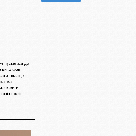
не пускатися до
явина край
ься з тим, що
пташка,
м: як жити
 спів птахів.