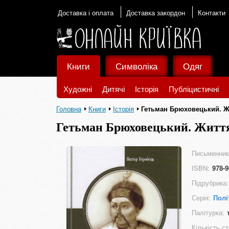
Доставка і оплата
Доставка закордон
Контакти
Книги
Символіка
Одяг
Художні
Дитячі
Історія
Публіцистичні
Головна
Книги
Історія
Гетьман Брюховецький. Жит
Гетьман Брюховецький. Життя у
Письменник
ISBN:
978-9
Підрубрика:
Серія:
Полі
Палітурка:
Кількість ст