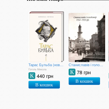
Тарас Бульба (нове ілюстроване видання)
Станиславів і голодомор 1932-1933 рр.
Гоголь Микола
78 грн
К
440 грн
К
В кошик
В кошик