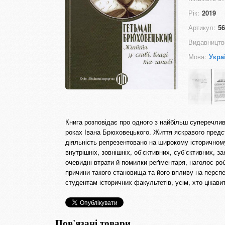
Рік:
2019
Артикул:
56
Видавництв
Мова:
Укра
Книга розповідає про одного з найбільш суперечливи
роках Івана Брюховецького. Життя яскравого предст
діяльність репрезентовано на широкому історичному т
внутрішніх, зовнішніх, об’єктивних, суб’єктивних, з
очевидні втрати й помилки реґіментаря, наголос роб
причини такого становища та його впливу на персп
студентам історичних факультетів, усім, хто цікавит
Пов'язані товари