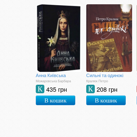
Анна Київська
Сильні та одинокі
Можаровська Барбара
Кралюк Петро
435 грн
208 грн
К
К
В кошик
В кошик