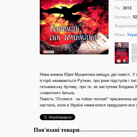
Рік:
2013
Артикул:
52
Видавництв
Мова:
Укра
Нова книжка Юрія Мушкетика вміщує дві повісті. У п
історії називаються Руїною, про роки підступів і ти
гетьманську булаву, про те, як наступник Богдана
славетного батька.
Повість "Оглянся - за тобою погоня!" присвячена ші
настала, коли в Україні намагалися придушити все у
Пов'язані товари