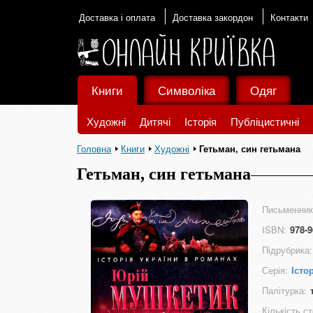
Доставка і оплата
Доставка закордон
Контакти
Книги
Символіка
Одяг
Художні
Дитячі
Історія
Публіцистичні
Головна
Книги
Художні
Гетьман, син гетьмана
Гетьман, син гетьмана
Письменник
ISBN:
978-9
Підрубрика:
Серія:
Істо
Палітурка:
Кількість ст