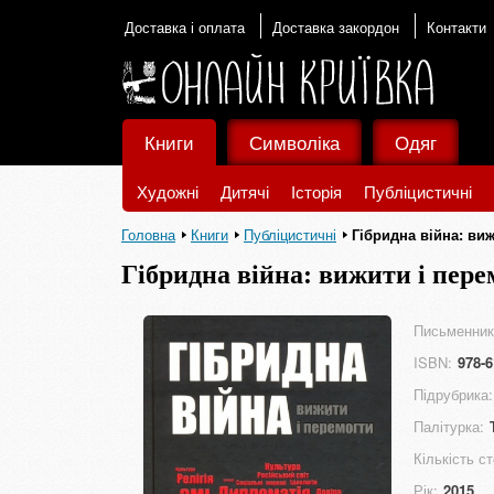
Доставка і оплата
Доставка закордон
Контакти
Книги
Символіка
Одяг
Художні
Дитячі
Історія
Публіцистичні
Головна
Книги
Публіцистичні
Гібридна війна: ви
Гібридна війна: вижити і пере
Письменник
ISBN:
978-6
Підрубрика:
Палітурка:
Кількість ст
Рік:
2015