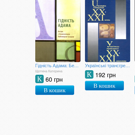
Гідність Адама: Бесіди з Блаженнішим Любомиром Гузаром
Українські трансгресії ХХ - ХХІ століття
Щоткіна Катерина
192 грн
К
60 грн
К
В кошик
В кошик