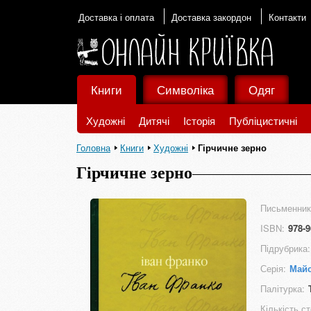
Доставка і оплата
Доставка закордон
Контакти
Книги
Символіка
Одяг
Художні
Дитячі
Історія
Публіцистичні
Головна
Книги
Художні
Гірчичне зерно
Гірчичне зерно
Письменник
ISBN:
978-9
Підрубрика:
Серія:
Майс
Палітурка:
Кількість ст