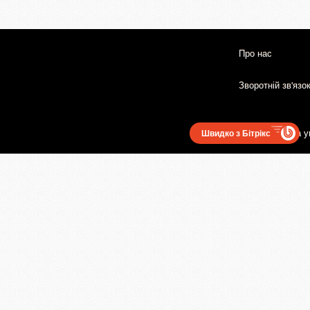
Про нас
Зворотній зв'язо
Користувацька у
Швидко з Бітрікс