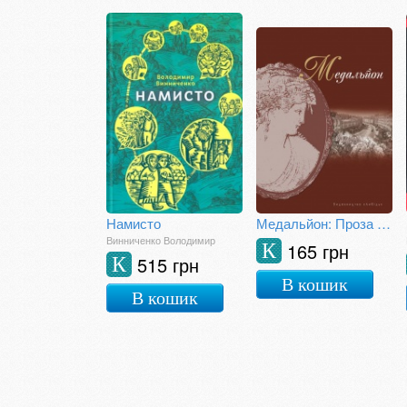
Намисто
Медальйон: Проза київських неокласиків
Винниченко Володимир
165 грн
К
515 грн
К
В кошик
В кошик