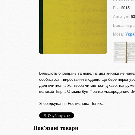
Рік:
2015
Артикул:
53
Видавництв
Мова:
Укра
Більшість оповідань та новел із цієї книжки не на
особистості, виростання людини, що бере перші урок
далі вчитися... Усі твори читаються цікаво, напруж
великий Твір... Отаким був Франко «ізсередини». Ви
Упорядкування Ростислава Чопика.
Пов'язані товари