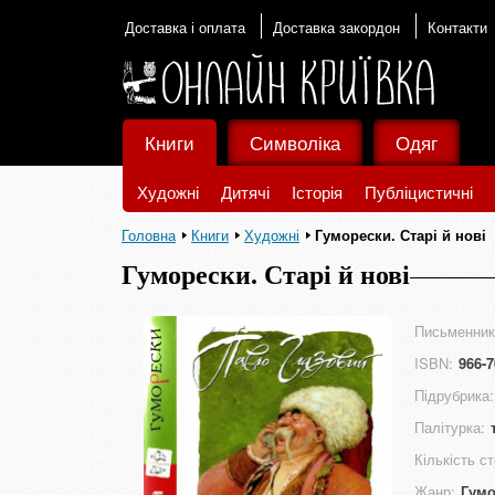
Доставка і оплата
Доставка закордон
Контакти
Книги
Символіка
Одяг
Художні
Дитячі
Історія
Публіцистичні
Головна
Книги
Художні
Гуморески. Старі й нові
Гуморески. Старі й нові
Письменник
ISBN:
966-7
Підрубрика:
Палітурка:
Кількість ст
Жанр:
Гум