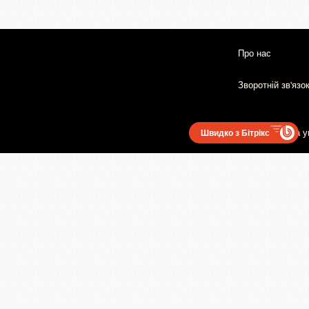
Про нас
Зворотній зв'язо
Користувацька у
Швидко з Бітрікс