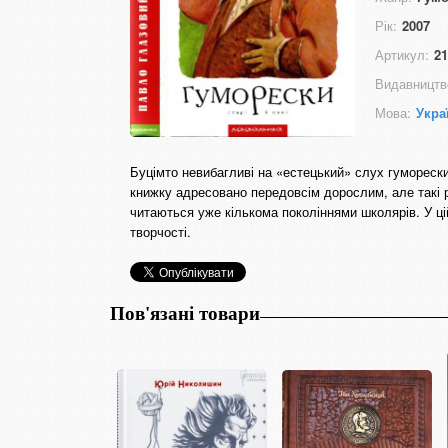
Рік:
2007
Артикул:
21
Видавництв
Мова:
Укра
Буцімто невибагливі на «естецький» слух гумореск
книжку адресовано передовсім дорослим, але такі р
читаються уже кількома поколіннями школярів. У цій
творчості.
Пов'язані товари