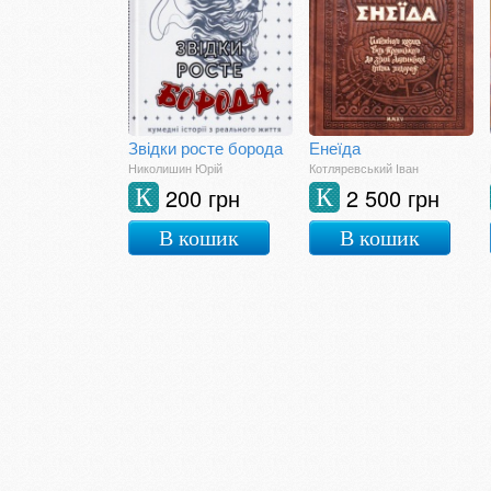
Звідки росте борода
Енеїда
Николишин Юрій
Котляревський Іван
200 грн
2 500 грн
К
К
В кошик
В кошик