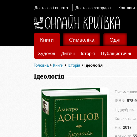
Доставка і оплата
Доставка закордон
Контакти
Книги
Символіка
Одяг
Художні
Дитячі
Історія
Публіцистичні
Головна
Книги
Історія
Ідеологія
Ідеологія
Письменник
ISBN:
978-9
Підрубрика:
Кількість ст
Рік:
2017
Артикул:
55