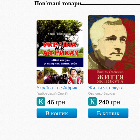
Пов'язані товари
Україна - не Африка? "Білі негри" у пошуках самих себе
Життя як покута
Грабовський Сергій
Овсієнко Василь
46 грн
240 грн
К
К
В кошик
В кошик