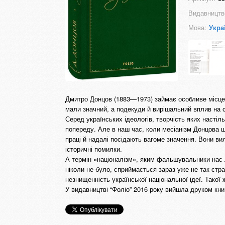
Видавництв
Мова:
Укра
Дмитро Донцов (1883—1973) займає особливе місце в
мали значний, а подекуди й вирішальний вплив на с
Серед українських ідеологів, творчість яких наст
попереду. Але в наш час, коли месіанізм Донцова 
праці й надалі посідають вагоме значення. Вони в
історичні помилки.
А термін «націоналізм», яким фальшувальники нас 
ніколи не було, сприймається зараз уже не так стр
незнищенність української національної ідеї. Такої 
У видавництві “Фоліо” 2016 року вийшла друком кни