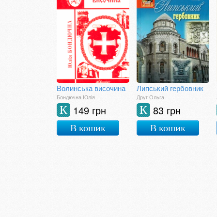
Волинська височина
Липський гербовник
Бондючна Юлія
Друг Ольга
149 грн
83 грн
К
К
В кошик
В кошик