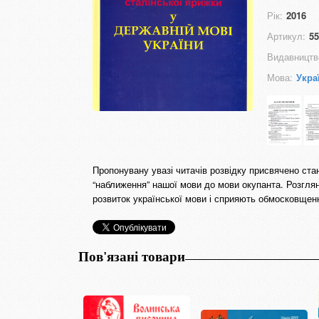
Рік:
2016
Артикул:
55
Видавництв
Мова:
Укра
Пропонувану увазі читачів розвідку присвячено ста
“наближення” нашої мови до мови окупанта. Розгля
розвиток української мови і сприяють обмосковщенн
Пов'язані товари