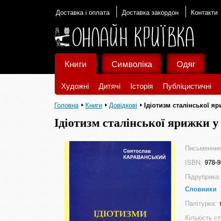
Доставка і оплата
Доставка закордон
Контакти
Книги
Символіка
Одяг
Художні
Дитячі
Історія
Публіцистичні
Головна
Книги
Довідкові
Ідіотизм сталінської я
Ідіотизм сталінської ярижки у
Письменник
ISBN:
978-9
Підрубрика:
Словники
Палітурка:
Кількість ст