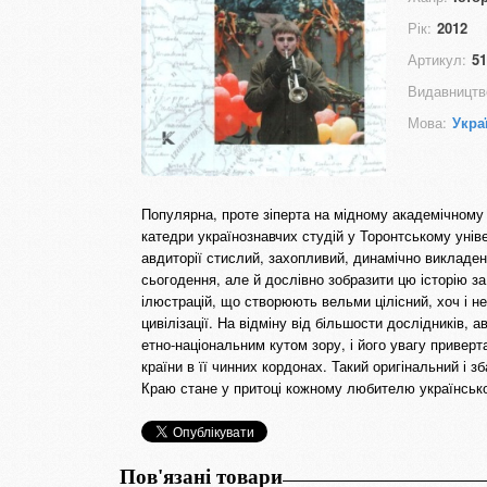
Рік:
2012
Артикул:
51
Видавництв
Мова:
Укра
Популярна, проте зіперта на мідному академічному 
катедри українознавчих студій у Торонтському унів
авдиторії стислий, захопливий, динамічно викладен
сьогодення, але й дослівно зобразити цю історію за
ілюстрацій, що створюють вельми цілісний, хоч і н
цивілізації. На відміну від більшости дослідників, 
етно-національним кутом зору, і його увагу приверт
країни в її чинних кордонах. Такий оригінальний і з
Краю стане у притоці кожному любителю української
Пов'язані товари