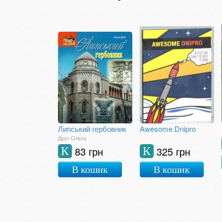
Липський гербовник
Awesome Dnipro
Друг Ольга
83 грн
325 грн
К
К
В кошик
В кошик