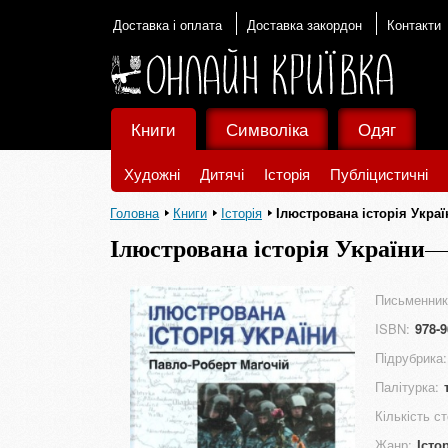
Доставка і оплата
Доставка закордон
Контакти
Книги
Символіка
Одяг
Художні
Дитячі
Історія
Публіцистичні
Головна
Книги
Історія
Ілюстрована історія Украї
Ілюстрована історія України
Письменник
ISBN:
978-9
Підрубрика:
Палітурка:
Кількість ст
Жанр:
Істо