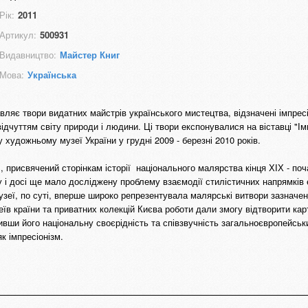
Рік:
2011
Артикул:
500931
Видавництво:
Майстер Книг
Мова:
Українська
авляє твори видатних майстрів українського мистецтва, відзначені імпрес
дчуттям світу природи і людини. Ці твори експонувалися на віставці "Імп
у художньому музеї України у грудні 2009 - березні 2010 років.
", присвячений сторінкам історії національного малярства кінця ХІХ - по
у і досі ще мало досліджену проблему взаємодії стилістичних напрямків
узеї, по суті, вперше широко репрезентувала малярські витвори зазначен
узеїв країни та приватних колекцій Києва роботи дали змогу відтворити ка
ивши його національну своєрідність та співзвучність загальноєвропейсь
к імпресіонізм.