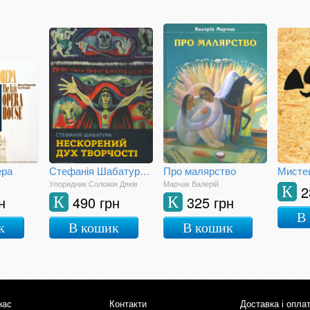
ера
Стефанія Шабатура. Нескорений дух творчості
Про малярство
Упорядник Соломія Дяків
Марчак Валерій
2
К
н
490 грн
325 грн
К
К
В
к
В кошик
В кошик
нас
Контакти
Доставка і опла