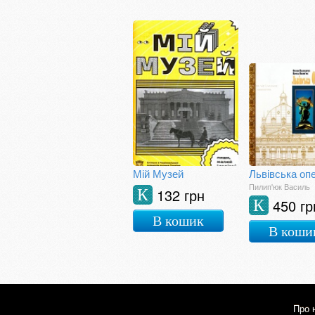
Мій Музей
Львівська оп
Пилип'юк Василь
132 грн
К
450 гр
К
В кошик
В коши
Про 