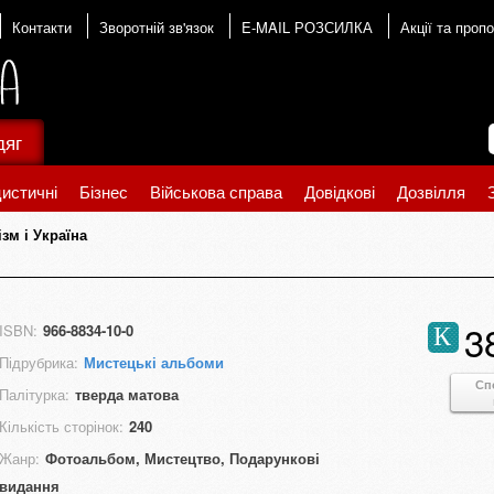
Контакти
Зворотній зв'язок
E-MAIL РОЗСИЛКА
Акції та пропо
дяг
истичні
Бізнес
Військова справа
Довідкові
Дозвілля
зм і Україна
3
ISBN:
966-8834-10-0
К
Підрубрика:
Мистецькі альбоми
Сп
Палітурка:
тверда матова
Кількість сторінок:
240
Жанр:
Фотоальбом, Мистецтво, Подарункові
видання