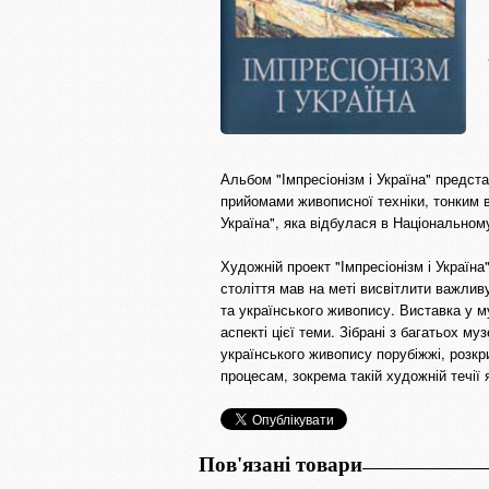
Альбом "Імпресіонізм і Україна" предст
прийомами живописної техніки, тонким ві
Україна", яка відбулася в Національном
Художній проект "Імпресіонізм і Україна
століття мав на меті висвітлити важлив
та українського живопису. Виставка у м
аспекті цієї теми. Зібрані з багатьох м
українського живопису порубіжжі, розкр
процесам, зокрема такій художній течії я
Пов'язані товари