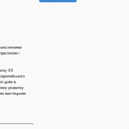
іоністичними
ресіонізм і
чатку ХХ
 європейського
ої доби в
ртину розвитку
ким мистецьким