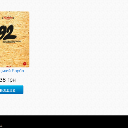
Мистецький Барбакан. Трикутник дев'яносто два
38 грн
 кошик
та