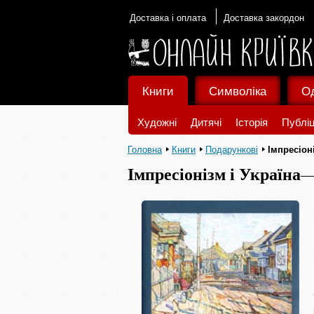
Доставка і оплата
Доставка закордон
Книги
Символіка
О
Художні
Дитячі
Історія
Публіц
Головна
Книги
Подарункові
Імпресіоні
Імпресіонізм і Україна