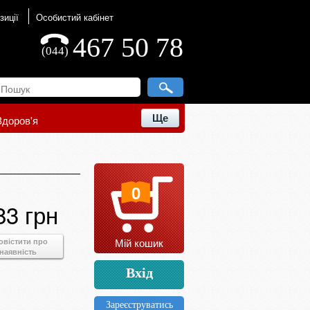
зиції
Особистий кабінет
467 50 78
(044)
Ще
Здоров'я
0
83 грн
Мій кошик
овістити про
наявність
Вхід
Зареєструватись