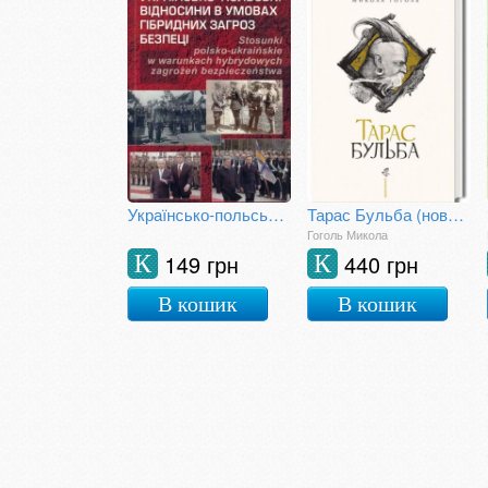
Українсько-польські відносини в умовах гібридних загроз безпеці
Тарас Бульба (нове ілюстроване видання)
Гоголь Микола
149 грн
440 грн
К
К
В кошик
В кошик