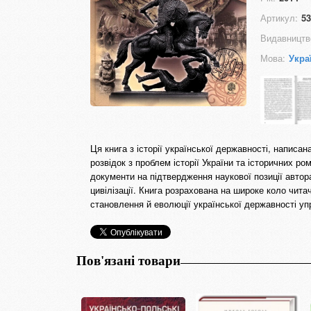
Артикул:
53
Видавництв
Мова:
Укра
Ця книга з історії української державності, напис
розвідок з проблем історії України та історичних ро
документи на підтвердження наукової позиції автор
цивілізації. Книга розрахована на широке коло читач
становлення й еволюції української державності уп
Пов'язані товари