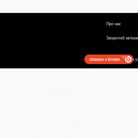
Про нас
Зворотній зв'язо
Користувацька у
Швидко з Бітрікс