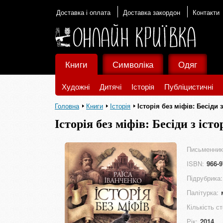
Доставка і оплата
Доставка закордон
Контакти
Книги
Символіка
Одяг
Художні
Дитячі
Історія
Публіцистичні
Головна
Книги
Історія
Історія без міфів: Бесіди 
Історія без міфів: Бесіди з іст
Письменник
ISBN:
966-9
Підрубрика:
Палітурка:
Кількість ст
Рік:
2014