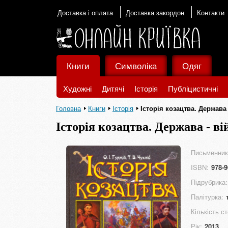
Доставка і оплата
Доставка закордон
Контакти
Книги
Символіка
Одяг
Художні
Дитячі
Історія
Публіцистичні
Головна
Книги
Історія
Історія козацтва. Держава 
Історія козацтва. Держава - ві
Письменник
ISBN:
978-9
Підрубрика:
Палітурка:
Кількість ст
Рік:
2013