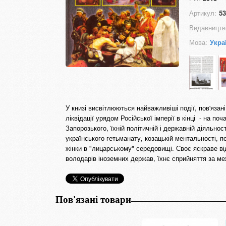
Артикул:
53
Видавництв
Мова:
Укра
У книзі висвітлюються найважливіші події, пов'язан
ліквідації урядом Російської імперії в кінці - на 
Запорозького, їхній політичній і державній діяльно
українського гетьманату, козацькій ментальності, 
жінки в "лицарському" середовищі. Своє яскраве ві
володарів іноземних держав, їхнє сприйняття за м
Пов'язані товари