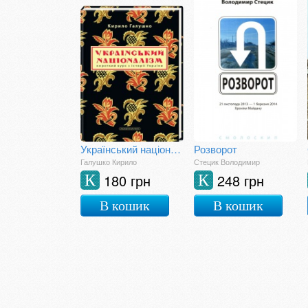
Український націоналізм
Розворот
Галушко Кирило
Стецик Володимир
180 грн
248 грн
К
К
В кошик
В кошик