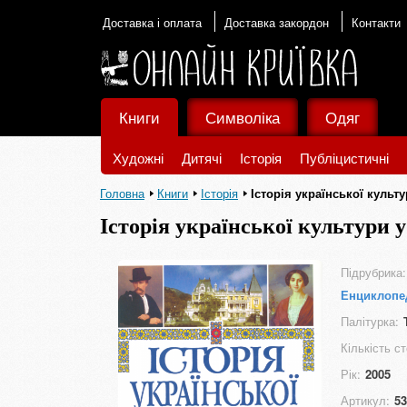
Доставка і оплата
Доставка закордон
Контакти
Книги
Символіка
Одяг
Художні
Дитячі
Історія
Публіцистичні
Головна
Книги
Історія
Історія української культур
Історія української культури у 5
Підрубрика:
Енциклопед
Палітурка:
Кількість ст
Рік:
2005
Артикул:
53