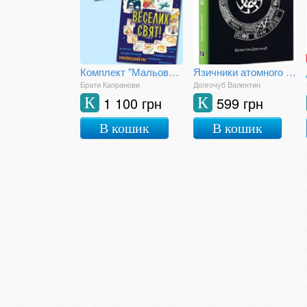
Комплект "Мальована історія Незалежності України", "Веселих свят!"
Язичники атомного віку
Брати Капранови
Долгочуб Валентин
1 100 грн
599 грн
К
К
В кошик
В кошик