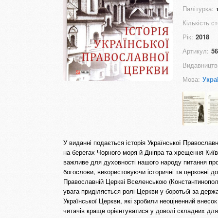
Палітурка:
Кількість ст
Рік:
2018
Артикул:
56
Видавництв
Мова:
Укра
У виданні подається історія Української Православ
на берегах Чорного моря й Дніпра та хрещення Ки
важливе для духовності нашого народу питання про 
богослови, використовуючи історичні та церковні д
Православній Церкві Вселенською (Константинополь
увага приділяється ролі Церкви у боротьбі за держа
Української Церкви, які зробили неоціненний внесо
читачів краще орієнтуватися у доволі складних дл