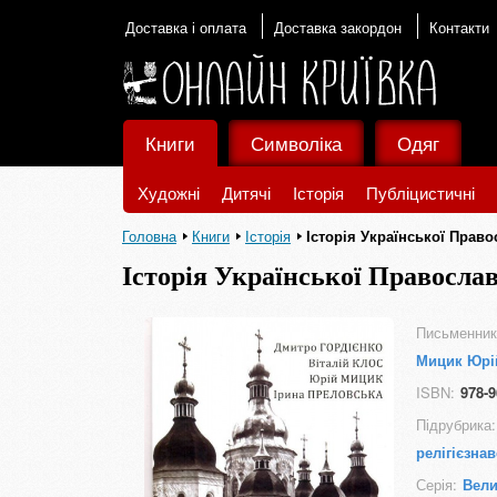
Доставка і оплата
Доставка закордон
Контакти
Книги
Символіка
Одяг
Художні
Дитячі
Історія
Публіцистичні
Головна
Книги
Історія
Історія Української Прав
Історія Української Правосла
Письменник
Мицик Юрі
ISBN:
978-9
Підрубрика:
релігієзна
Серія:
Вели