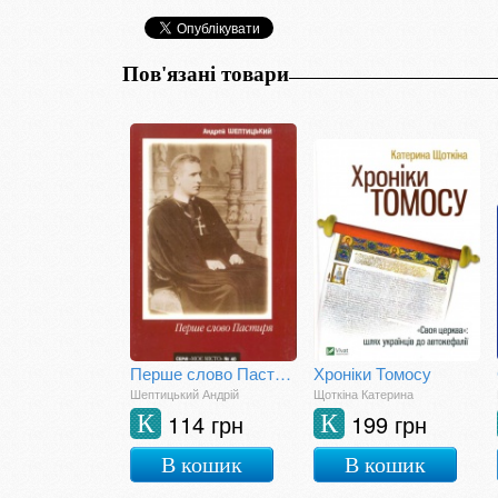
Пов'язані товари
Перше слово Пастиря
Хроніки Томосу
Шептицький Андрій
Щоткіна Катерина
114 грн
199 грн
К
К
В кошик
В кошик