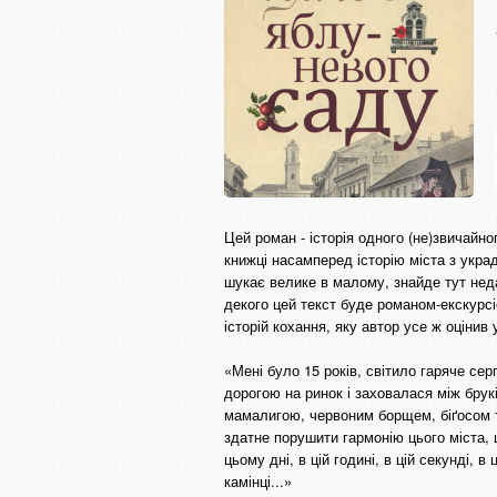
Цей роман - історія одного (не)звичайног
книжці насамперед історію міста з укра
шукає велике в малому, знайде тут неда
декого цей текст буде романом-екскурсі
історій кохання, яку автор усе ж оцінив
«Мені було 15 років, світило гаряче се
дорогою на ринок і заховалася між брук
мамалигою, червоним борщем, біґосом т
здатне порушити гармонію цього міста, 
цьому дні, в цій годині, в цій секунді,
камінці...»