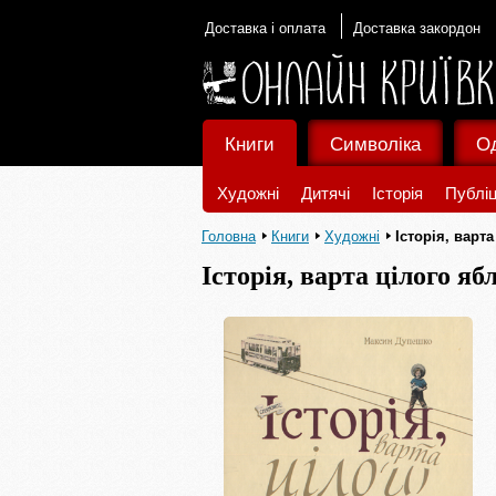
Доставка і оплата
Доставка закордон
Книги
Символіка
О
Художні
Дитячі
Історія
Публіц
Головна
Книги
Художні
Історія, варт
Історія, варта цілого яб