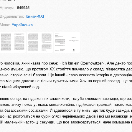
Артикул:
549945
Видавництво:
Книги-ХХІ
Мова:
Українська
о чоловіка, який казав про себе: «Ich bin ein Czernowitzer». Але дехто по
деною душею, що протягом ХХ століття побувало у складі півдесятка дер
вню історію всієї Європи. Ще інший - свою особисту історію в декорація
єю місцями далеко не тільки туристичними. Хоч на перший погляд - це од
 у цілий яблуневий сад.
рпневе сонце, на підвіконнях спали коти, голуби клювали пшеницю, що р
івкою, знизу помалу, якось меланхолійно, підіймався трамвай, пахло ма
а баварськими сосисками. Й здавалося в ту мить, що так буде завжди, 
що час розтопиться на бурій блясі чернівецьких дахів і всі ми назавжди 
 в цій маленькій часточці секунди, що все законсервується, наче комашин