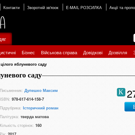
Контакти
Зворотній зв'язок
E-MAIL РОЗСИЛКА
Акції та пропо
дяг
истичні
Бізнес
Військова справа
Довідкові
Дозвілля
а цілого яблуневого саду
луневого саду
2
Письменник:
Дупешко Максим
К
ISBN:
978-617-614-158-7
Підрубрика:
Історичний роман
Палітурка:
тверда матова
Кількість сторінок:
160
Рік:
2017