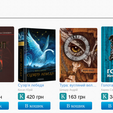
Сузір’я лебедя
Тура: вугляний велет і скляний обладунок
Голота
Косач Юрій
Шпіцер Андрій
Карюк Се
н
420 грн
163 грн
3
К
К
К
к
В кошик
В кошик
В