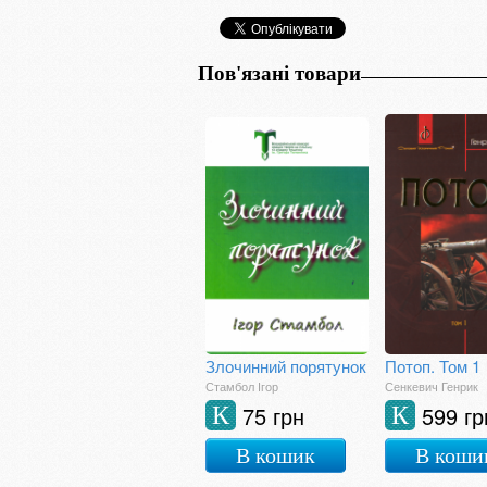
Пов'язані товари
Злочинний порятунок
Потоп. Том 1
Стамбол Ігор
Сенкевич Генрик
75 грн
599 гр
К
К
В кошик
В коши